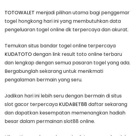
TOTOWALET
menjadi pilihan utama bagi penggemar
togel hongkong hari ini yang membutuhkan data
pengeluaran togel online dk terpercaya dan akurat.
Temukan situs bandar togel online terpercaya
KUDATOTO
dengan link result toto online terbaru
dan lengkap dengan semua pasaran togel yang ada.
Bergabunglah sekarang untuk menikmati
pengalaman bermain yang seru.
Jadikan hari ini lebih seru dengan bermain di situs
slot gacor terpercaya
KUDABET88
daftar sekarang
dan dapatkan kesempatan memenangkan hadiah
besar dalam permainan slot88 online.