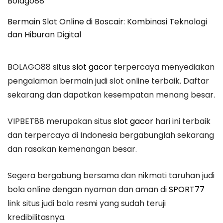
Bolago88
Bermain Slot Online di Boscair: Kombinasi Teknologi
dan Hiburan Digital
BOLAGO88 situs
slot gacor
terpercaya menyediakan
pengalaman bermain judi slot online terbaik. Daftar
sekarang dan dapatkan kesempatan menang besar.
VIPBET88 merupakan situs
slot gacor
hari ini terbaik
dan terpercaya di Indonesia bergabunglah sekarang
dan rasakan kemenangan besar.
Segera bergabung bersama dan nikmati taruhan judi
bola online dengan nyaman dan aman di
SPORT77
link situs judi bola resmi yang sudah teruji
kredibilitasnya.