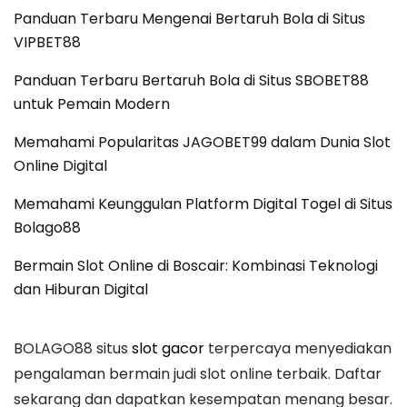
Panduan Terbaru Mengenai Bertaruh Bola di Situs
VIPBET88
Panduan Terbaru Bertaruh Bola di Situs SBOBET88
untuk Pemain Modern
Memahami Popularitas JAGOBET99 dalam Dunia Slot
Online Digital
Memahami Keunggulan Platform Digital Togel di Situs
Bolago88
Bermain Slot Online di Boscair: Kombinasi Teknologi
dan Hiburan Digital
BOLAGO88 situs
slot gacor
terpercaya menyediakan
pengalaman bermain judi slot online terbaik. Daftar
sekarang dan dapatkan kesempatan menang besar.