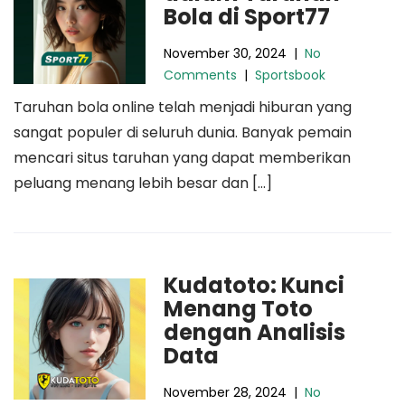
Bola di Sport77
November 30, 2024
|
No
Comments
|
Sportsbook
Taruhan bola online telah menjadi hiburan yang
sangat populer di seluruh dunia. Banyak pemain
mencari situs taruhan yang dapat memberikan
peluang menang lebih besar dan […]
Kudatoto: Kunci
Menang Toto
dengan Analisis
Data
November 28, 2024
|
No