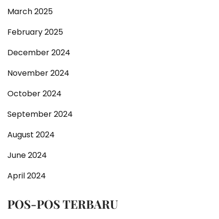
March 2025
February 2025
December 2024
November 2024
October 2024
September 2024
August 2024
June 2024
April 2024
POS-POS TERBARU