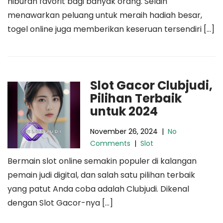
hiburan favorit bagi banyak orang. Selain
menawarkan peluang untuk meraih hadiah besar,
togel online juga memberikan keseruan tersendiri […]
Slot Gacor Clubjudi,
Pilihan Terbaik
untuk 2024
November 26, 2024
|
No
Comments
|
Slot
Bermain slot online semakin populer di kalangan
pemain judi digital, dan salah satu pilihan terbaik
yang patut Anda coba adalah Clubjudi. Dikenal
dengan Slot Gacor-nya […]