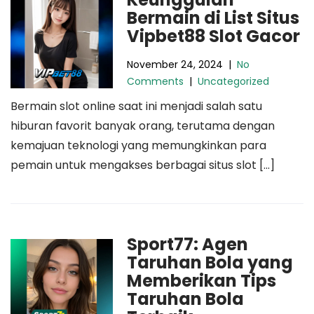
Bermain di List Situs
Vipbet88 Slot Gacor
November 24, 2024
|
No
Comments
|
Uncategorized
Bermain slot online saat ini menjadi salah satu
hiburan favorit banyak orang, terutama dengan
kemajuan teknologi yang memungkinkan para
pemain untuk mengakses berbagai situs slot […]
Sport77: Agen
Taruhan Bola yang
Memberikan Tips
Taruhan Bola