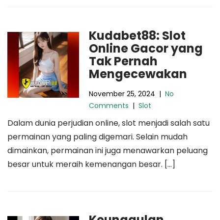
Kudabet88: Slot
Online Gacor yang
Tak Pernah
Mengecewakan
November 25, 2024
|
No
Comments
|
Slot
Dalam dunia perjudian online, slot menjadi salah satu
permainan yang paling digemari. Selain mudah
dimainkan, permainan ini juga menawarkan peluang
besar untuk meraih kemenangan besar. […]
Keunggulan