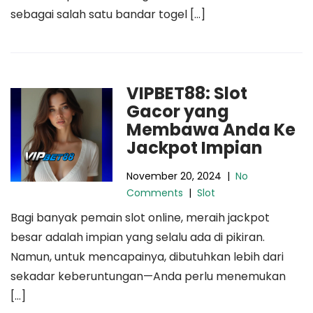
sebagai salah satu bandar togel […]
VIPBET88: Slot
Gacor yang
Membawa Anda Ke
Jackpot Impian
November 20, 2024
|
No
Comments
|
Slot
Bagi banyak pemain slot online, meraih jackpot
besar adalah impian yang selalu ada di pikiran.
Namun, untuk mencapainya, dibutuhkan lebih dari
sekadar keberuntungan—Anda perlu menemukan
[…]