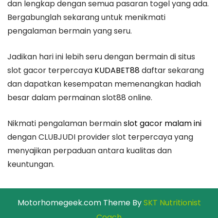
dan lengkap dengan semua pasaran togel yang ada.
Bergabunglah sekarang untuk menikmati
pengalaman bermain yang seru.
Jadikan hari ini lebih seru dengan bermain di situs
slot gacor terpercaya
KUDABET88
daftar sekarang
dan dapatkan kesempatan memenangkan hadiah
besar dalam permainan slot88 online.
Nikmati pengalaman bermain
slot gacor malam ini
dengan CLUBJUDI provider slot terpercaya yang
menyajikan perpaduan antara kualitas dan
keuntungan.
Motorhomegeek.com Theme By
SKT Nutritionist
Coach