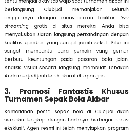
tentu menjadi aktivitas wajib saat turnamen akbar ini
berlangsung. Clubjudi memanjakan seluruh
anggotanya dengan menyediakan fasilitas
live
streaming
gratis di situs mereka. Anda bisa
menyaksikan siaran langsung pertandingan dengan
kualitas gambar yang sangat jernih sekali. Fitur ini
sangat membantu para pemain yang gemar
berburu keuntungan pada pasaran bola jalan.
Analisis visual secara langsung membuat tebakan
Anda menjadi jauh lebih akurat di lapangan.
3. Promosi Fantastis Khusus
Turnamen Sepak Bola Akbar
Kemeriahan pesta sepak bola di Clubjudi akan
semakin lengkap dengan hadirnya berbagai bonus
eksklusif. Agen resmi ini telah menyiapkan program