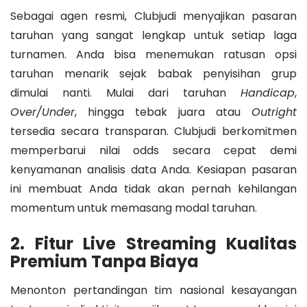
Sebagai agen resmi, Clubjudi menyajikan pasaran
taruhan yang sangat lengkap untuk setiap laga
turnamen. Anda bisa menemukan ratusan opsi
taruhan menarik sejak babak penyisihan grup
dimulai nanti. Mulai dari taruhan
Handicap
,
Over/Under
, hingga tebak juara atau
Outright
tersedia secara transparan. Clubjudi berkomitmen
memperbarui nilai odds secara cepat demi
kenyamanan analisis data Anda. Kesiapan pasaran
ini membuat Anda tidak akan pernah kehilangan
momentum untuk memasang modal taruhan.
2. Fitur Live Streaming Kualitas
Premium Tanpa Biaya
Menonton pertandingan tim nasional kesayangan