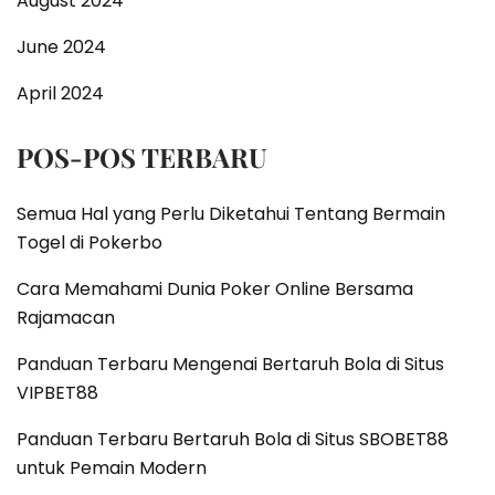
August 2024
June 2024
April 2024
POS-POS TERBARU
Semua Hal yang Perlu Diketahui Tentang Bermain
Togel di Pokerbo
Cara Memahami Dunia Poker Online Bersama
Rajamacan
Panduan Terbaru Mengenai Bertaruh Bola di Situs
VIPBET88
Panduan Terbaru Bertaruh Bola di Situs SBOBET88
untuk Pemain Modern