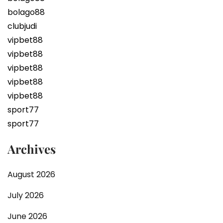
bolago88
clubjudi
vipbet88
vipbet88
vipbet88
vipbet88
vipbet88
sport77
sport77
Archives
August 2026
July 2026
June 2026