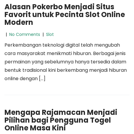
Alasan Pokerbo Menjadi Situs
Favorit untuk Pecinta Slot Online
Modern
|
No Comments
|
Slot
Perkembangan teknologi digital telah mengubah
cara masyarakat menikmati hiburan. Berbagai jenis
permainan yang sebelumnya hanya tersedia dalam
bentuk tradisional kini berkembang menjadi hiburan
online dengan […]
Mengapa Rajamacan Menjadi
Pilihan bagi Pengguna Togel
Online Masa Kini