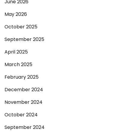
June 2026
May 2026
October 2025
September 2025
April 2025
March 2025
February 2025
December 2024
November 2024
October 2024
September 2024