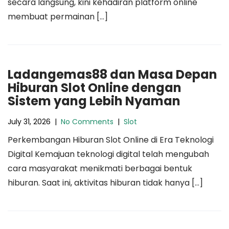
secara langsung, kini kehadiran platform online
membuat permainan […]
Ladangemas88 dan Masa Depan
Hiburan Slot Online dengan
Sistem yang Lebih Nyaman
July 31, 2026
|
No Comments
|
Slot
Perkembangan Hiburan Slot Online di Era Teknologi
Digital Kemajuan teknologi digital telah mengubah
cara masyarakat menikmati berbagai bentuk
hiburan. Saat ini, aktivitas hiburan tidak hanya […]