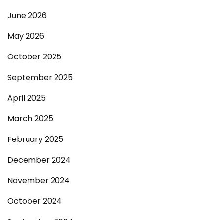
June 2026
May 2026
October 2025
September 2025
April 2025
March 2025
February 2025
December 2024
November 2024
October 2024