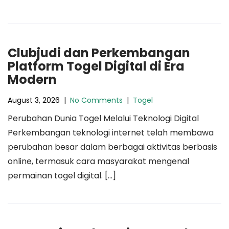
Clubjudi dan Perkembangan
Platform Togel Digital di Era
Modern
August 3, 2026
|
No Comments
|
Togel
Perubahan Dunia Togel Melalui Teknologi Digital
Perkembangan teknologi internet telah membawa
perubahan besar dalam berbagai aktivitas berbasis
online, termasuk cara masyarakat mengenal
permainan togel digital. […]