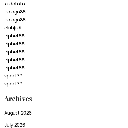
kudatoto
bolago88
bolago88
clubjudi
vipbet88
vipbet88
vipbet88
vipbet88
vipbet88
sport77
sport77
Archives
August 2026
July 2026