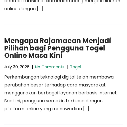
bentuk tradisional kini berkembang menjadi hiburan
online dengan […]
Mengapa Rajamacan Menjadi
Pilihan bagi Pengguna Togel
Online Masa Kini
July 30, 2026
|
No Comments
|
Togel
Perkembangan teknologi digital telah membawa
perubahan besar terhadap cara masyarakat
menggunakan berbagai layanan berbasis internet.
Saat ini, pengguna semakin terbiasa dengan
platform online yang menawarkan […]