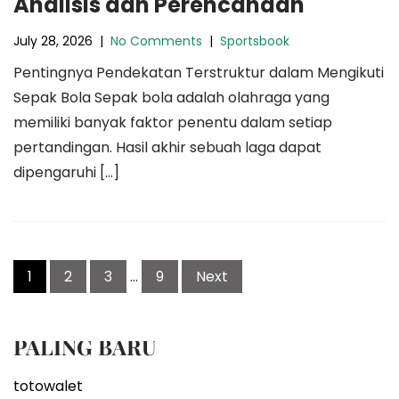
Analisis dan Perencanaan
July 28, 2026
|
No Comments
|
Sportsbook
Pentingnya Pendekatan Terstruktur dalam Mengikuti
Sepak Bola Sepak bola adalah olahraga yang
memiliki banyak faktor penentu dalam setiap
pertandingan. Hasil akhir sebuah laga dapat
dipengaruhi […]
Posts
1
2
3
…
9
Next
navigation
PALING BARU
totowalet