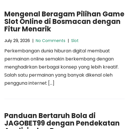
Mengenal Beragam Pilihan Game
Slot Online di Bosmacan dengan
Fitur Menarik
July 29, 2026
|
No Comments
|
Slot
Perkembangan dunia hiburan digital membuat
permainan online semakin berkembang dengan
menghadirkan berbagai konsep yang lebih kreatif.
Salah satu permainan yang banyak dikenal oleh
pengguna internet […]
Panduan Bertaruh Bola di
JAGOBET99 dengan Pendekatan