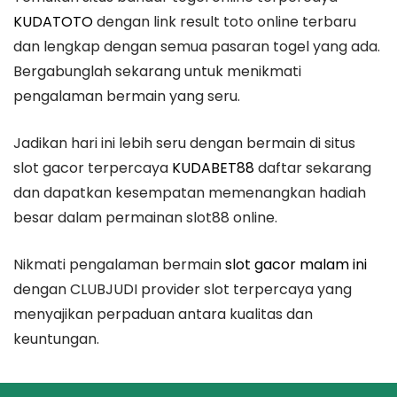
KUDATOTO
dengan link result toto online terbaru
dan lengkap dengan semua pasaran togel yang ada.
Bergabunglah sekarang untuk menikmati
pengalaman bermain yang seru.
Jadikan hari ini lebih seru dengan bermain di situs
slot gacor terpercaya
KUDABET88
daftar sekarang
dan dapatkan kesempatan memenangkan hadiah
besar dalam permainan slot88 online.
Nikmati pengalaman bermain
slot gacor malam ini
dengan CLUBJUDI provider slot terpercaya yang
menyajikan perpaduan antara kualitas dan
keuntungan.