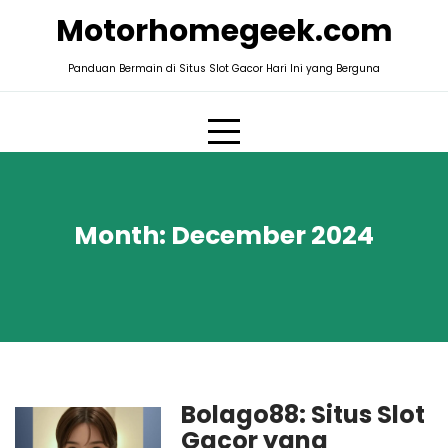
Skip
Motorhomegeek.com
to
content
Panduan Bermain di Situs Slot Gacor Hari Ini yang Berguna
Month:
December 2024
Bolago88: Situs Slot
Gacor yang