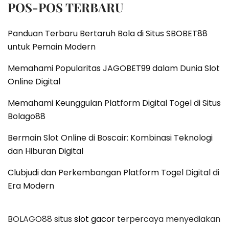
POS-POS TERBARU
Panduan Terbaru Bertaruh Bola di Situs SBOBET88
untuk Pemain Modern
Memahami Popularitas JAGOBET99 dalam Dunia Slot
Online Digital
Memahami Keunggulan Platform Digital Togel di Situs
Bolago88
Bermain Slot Online di Boscair: Kombinasi Teknologi
dan Hiburan Digital
Clubjudi dan Perkembangan Platform Togel Digital di
Era Modern
BOLAGO88 situs
slot gacor
terpercaya menyediakan