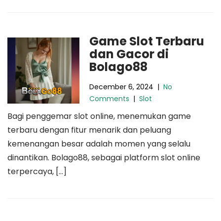
Game Slot Terbaru
dan Gacor di
Bolago88
December 6, 2024
|
No
Comments
|
Slot
Bagi penggemar slot online, menemukan game
terbaru dengan fitur menarik dan peluang
kemenangan besar adalah momen yang selalu
dinantikan. Bolago88, sebagai platform slot online
terpercaya, […]