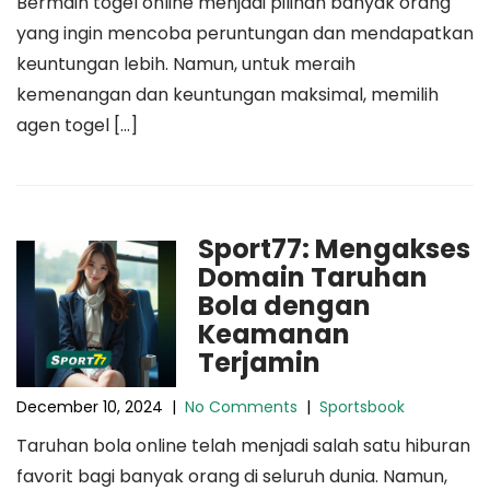
Bermain togel online menjadi pilihan banyak orang
yang ingin mencoba peruntungan dan mendapatkan
keuntungan lebih. Namun, untuk meraih
kemenangan dan keuntungan maksimal, memilih
agen togel […]
Sport77: Mengakses
Domain Taruhan
Bola dengan
Keamanan
Terjamin
December 10, 2024
|
No Comments
|
Sportsbook
Taruhan bola online telah menjadi salah satu hiburan
favorit bagi banyak orang di seluruh dunia. Namun,