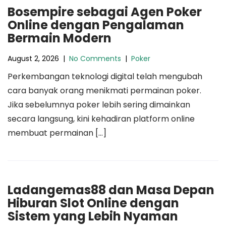
Bosempire sebagai Agen Poker
Online dengan Pengalaman
Bermain Modern
August 2, 2026
|
No Comments
|
Poker
Perkembangan teknologi digital telah mengubah
cara banyak orang menikmati permainan poker.
Jika sebelumnya poker lebih sering dimainkan
secara langsung, kini kehadiran platform online
membuat permainan […]
Ladangemas88 dan Masa Depan
Hiburan Slot Online dengan
Sistem yang Lebih Nyaman