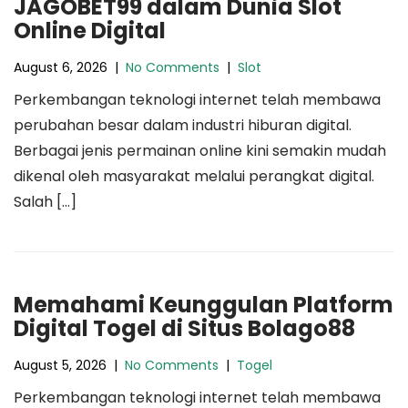
JAGOBET99 dalam Dunia Slot
Online Digital
August 6, 2026
|
No Comments
|
Slot
Perkembangan teknologi internet telah membawa
perubahan besar dalam industri hiburan digital.
Berbagai jenis permainan online kini semakin mudah
dikenal oleh masyarakat melalui perangkat digital.
Salah […]
Memahami Keunggulan Platform
Digital Togel di Situs Bolago88
August 5, 2026
|
No Comments
|
Togel
Perkembangan teknologi internet telah membawa