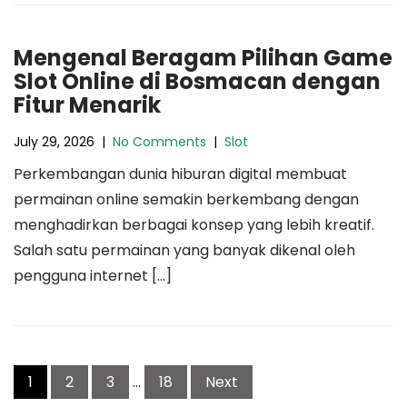
Mengenal Beragam Pilihan Game
Slot Online di Bosmacan dengan
Fitur Menarik
July 29, 2026
|
No Comments
|
Slot
Perkembangan dunia hiburan digital membuat
permainan online semakin berkembang dengan
menghadirkan berbagai konsep yang lebih kreatif.
Salah satu permainan yang banyak dikenal oleh
pengguna internet […]
Posts
1
2
3
…
18
Next
pagination