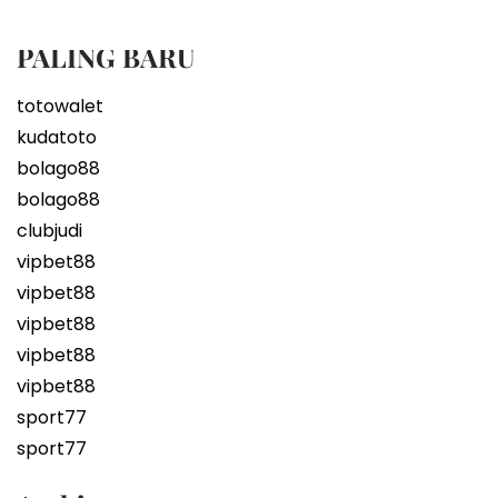
PALING BARU
totowalet
kudatoto
bolago88
bolago88
clubjudi
vipbet88
vipbet88
vipbet88
vipbet88
vipbet88
sport77
sport77