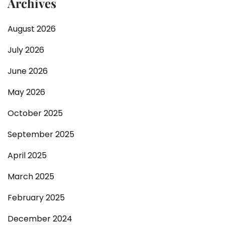
Archives
August 2026
July 2026
June 2026
May 2026
October 2025
September 2025
April 2025
March 2025
February 2025
December 2024