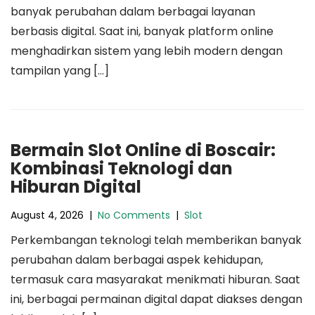
banyak perubahan dalam berbagai layanan
berbasis digital. Saat ini, banyak platform online
menghadirkan sistem yang lebih modern dengan
tampilan yang […]
Bermain Slot Online di Boscair:
Kombinasi Teknologi dan
Hiburan Digital
August 4, 2026
|
No Comments
|
Slot
Perkembangan teknologi telah memberikan banyak
perubahan dalam berbagai aspek kehidupan,
termasuk cara masyarakat menikmati hiburan. Saat
ini, berbagai permainan digital dapat diakses dengan