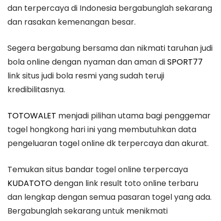
dan terpercaya di Indonesia bergabunglah sekarang
dan rasakan kemenangan besar.
Segera bergabung bersama dan nikmati taruhan judi
bola online dengan nyaman dan aman di
SPORT77
link situs judi bola resmi yang sudah teruji
kredibilitasnya.
TOTOWALET
menjadi pilihan utama bagi penggemar
togel hongkong hari ini yang membutuhkan data
pengeluaran togel online dk terpercaya dan akurat.
Temukan situs bandar togel online terpercaya
KUDATOTO
dengan link result toto online terbaru
dan lengkap dengan semua pasaran togel yang ada.
Bergabunglah sekarang untuk menikmati