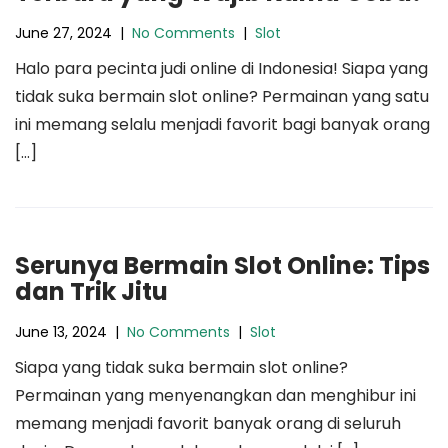
June 27, 2024
|
No Comments
|
Slot
Halo para pecinta judi online di Indonesia! Siapa yang
tidak suka bermain slot online? Permainan yang satu
ini memang selalu menjadi favorit bagi banyak orang
[…]
Serunya Bermain Slot Online: Tips
dan Trik Jitu
June 13, 2024
|
No Comments
|
Slot
Siapa yang tidak suka bermain slot online?
Permainan yang menyenangkan dan menghibur ini
memang menjadi favorit banyak orang di seluruh