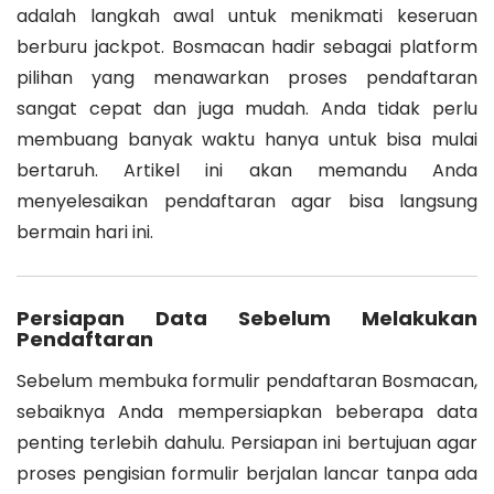
adalah langkah awal untuk menikmati keseruan
berburu jackpot. Bosmacan hadir sebagai platform
pilihan yang menawarkan proses pendaftaran
sangat cepat dan juga mudah. Anda tidak perlu
membuang banyak waktu hanya untuk bisa mulai
bertaruh. Artikel ini akan memandu Anda
menyelesaikan pendaftaran agar bisa langsung
bermain hari ini.
Persiapan Data Sebelum Melakukan
Pendaftaran
Sebelum membuka formulir pendaftaran Bosmacan,
sebaiknya Anda mempersiapkan beberapa data
penting terlebih dahulu. Persiapan ini bertujuan agar
proses pengisian formulir berjalan lancar tanpa ada