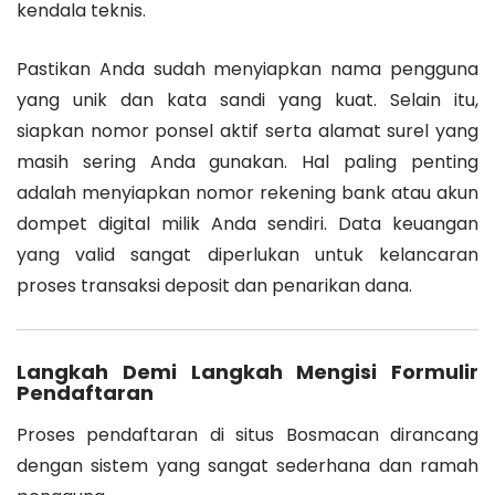
kendala teknis.
Pastikan Anda sudah menyiapkan nama pengguna
yang unik dan kata sandi yang kuat. Selain itu,
siapkan nomor ponsel aktif serta alamat surel yang
masih sering Anda gunakan. Hal paling penting
adalah menyiapkan nomor rekening bank atau akun
dompet digital milik Anda sendiri. Data keuangan
yang valid sangat diperlukan untuk kelancaran
proses transaksi deposit dan penarikan dana.
Langkah Demi Langkah Mengisi Formulir
Pendaftaran
Proses pendaftaran di situs Bosmacan dirancang
dengan sistem yang sangat sederhana dan ramah