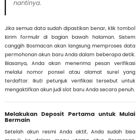
nantinya.
Jika semua data sudah dipastikan benar, klik tombol
kirim formulir di bagian bawah halaman. Sistem
canggih Bosmacan akan langsung memproses data
permohonan akun baru Anda dalam beberapa detik.
Biasanya, Anda akan menerima pesan verifikasi
melalui nomor ponsel atau alamat surel yang
terdaftar. Ikuti petunjuk verifikasi tersebut untuk
mengaktifkan akun judi slot baru Anda secara penuh.
Melakukan Deposit Pertama untuk Mulai
Bermain
Setelah akun resmi Anda aktif, Anda sudah bisa