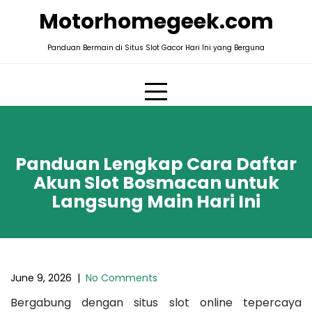
Skip
Motorhomegeek.com
to
content
Panduan Bermain di Situs Slot Gacor Hari Ini yang Berguna
Panduan Lengkap Cara Daftar
Akun Slot Bosmacan untuk
Langsung Main Hari Ini
June 9, 2026
|
No Comments
Bergabung dengan situs slot online tepercaya