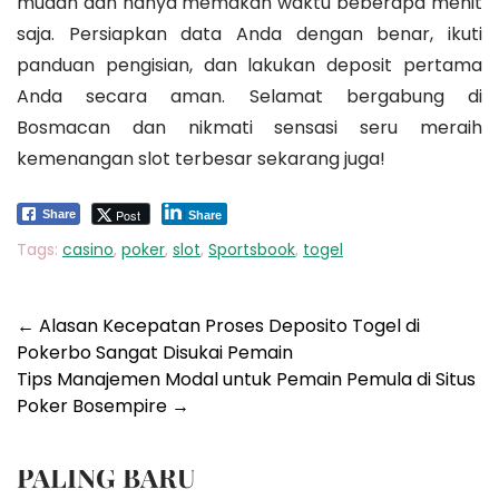
mudah dan hanya memakan waktu beberapa menit
saja. Persiapkan data Anda dengan benar, ikuti
panduan pengisian, dan lakukan deposit pertama
Anda secara aman. Selamat bergabung di
Bosmacan dan nikmati sensasi seru meraih
kemenangan slot terbesar sekarang juga!
Post
Share
Share
Tags:
casino
,
poker
,
slot
,
Sportsbook
,
togel
Post
←
Alasan Kecepatan Proses Deposito Togel di
Pokerbo Sangat Disukai Pemain
navigation
Tips Manajemen Modal untuk Pemain Pemula di Situs
Poker Bosempire
→
PALING BARU