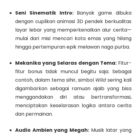
Seni Sinematik Intro:
Banyak game dibuka
dengan cuplikan animasi 3D pendek berkualitas
layar lebar yang memperkenalkan alur cerita—
mulai dari misi mencari kota emas yang hilang
hingga pertempuran epik melawan naga purba.
Mekanika yang Selaras dengan Tema:
Fitur-
fitur bonus tidak muncul begitu saja. Sebagai
contoh, dalam tema sihir, simbol
Wild
sering kali
digambarkan sebagai ramuan ajaib yang bisa
menggandakan diri atau bertransformasi,
menciptakan keselarasan logika antara cerita
dan permainan.
Audio Ambien yang Megah:
Musik latar yang