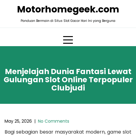
Skip
Motorhomegeek.com
to
content
Panduan Bermain di Situs Slot Gacor Hari Ini yang Berguna
Menjelajah Dunia Fantasi Lewat
Gulungan Slot Online Terpopuler
Clubjudi
May 25, 2026
|
No Comments
Bagi sebagian besar masyarakat modern, game slot