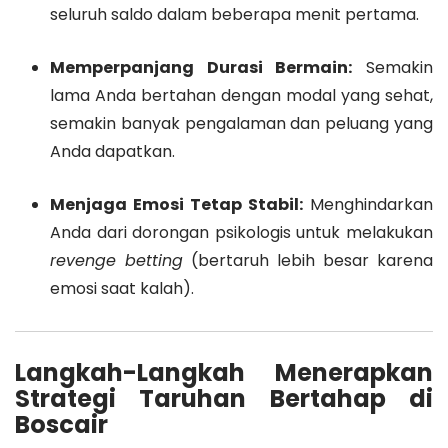
seluruh saldo dalam beberapa menit pertama.
Memperpanjang Durasi Bermain:
Semakin
lama Anda bertahan dengan modal yang sehat,
semakin banyak pengalaman dan peluang yang
Anda dapatkan.
Menjaga Emosi Tetap Stabil:
Menghindarkan
Anda dari dorongan psikologis untuk melakukan
revenge betting
(bertaruh lebih besar karena
emosi saat kalah).
Langkah-Langkah Menerapkan
Strategi Taruhan Bertahap di
Boscair