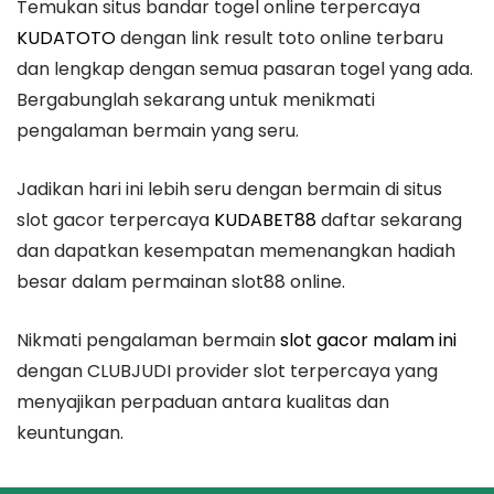
Temukan situs bandar togel online terpercaya
KUDATOTO
dengan link result toto online terbaru
dan lengkap dengan semua pasaran togel yang ada.
Bergabunglah sekarang untuk menikmati
pengalaman bermain yang seru.
Jadikan hari ini lebih seru dengan bermain di situs
slot gacor terpercaya
KUDABET88
daftar sekarang
dan dapatkan kesempatan memenangkan hadiah
besar dalam permainan slot88 online.
Nikmati pengalaman bermain
slot gacor malam ini
dengan CLUBJUDI provider slot terpercaya yang
menyajikan perpaduan antara kualitas dan
keuntungan.