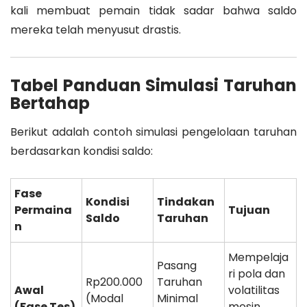
kali membuat pemain tidak sadar bahwa saldo
mereka telah menyusut drastis.
Tabel Panduan Simulasi Taruhan
Bertahap
Berikut adalah contoh simulasi pengelolaan taruhan
berdasarkan kondisi saldo:
Fase
Kondisi
Tindakan
Permaina
Tujuan
Saldo
Taruhan
n
Mempelaja
Pasang
ri pola dan
Rp200.000
Taruhan
Awal
volatilitas
(Modal
Minimal
(Fase Tes)
mesin