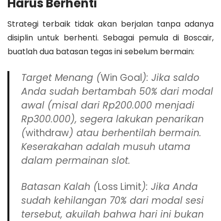
Harus Berhenti
Strategi terbaik tidak akan berjalan tanpa adanya
disiplin untuk berhenti. Sebagai pemula di Boscair,
buatlah dua batasan tegas ini sebelum bermain:
Target Menang (
Win Goal
):
Jika saldo
Anda sudah bertambah 50% dari modal
awal (misal dari Rp200.000 menjadi
Rp300.000), segera lakukan penarikan
(
withdraw
) atau berhentilah bermain.
Keserakahan adalah musuh utama
dalam permainan slot.
Batasan Kalah (
Loss Limit
):
Jika Anda
sudah kehilangan 70% dari modal sesi
tersebut, akuilah bahwa hari ini bukan