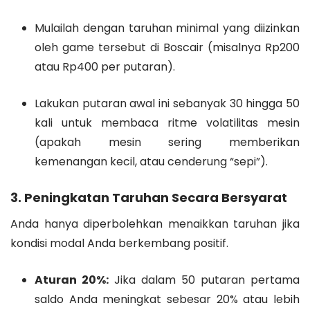
Mulailah dengan taruhan minimal yang diizinkan
oleh game tersebut di Boscair (misalnya Rp200
atau Rp400 per putaran).
Lakukan putaran awal ini sebanyak 30 hingga 50
kali untuk membaca ritme volatilitas mesin
(apakah mesin sering memberikan
kemenangan kecil, atau cenderung “sepi”).
3. Peningkatan Taruhan Secara Bersyarat
Anda hanya diperbolehkan menaikkan taruhan jika
kondisi modal Anda berkembang positif.
Aturan 20%:
Jika dalam 50 putaran pertama
saldo Anda meningkat sebesar 20% atau lebih