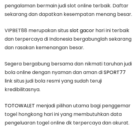
pengalaman bermain judi slot online terbaik. Daftar
sekarang dan dapatkan kesempatan menang besar.
VIPBET88 merupakan situs
slot gacor
hari ini terbaik
dan terpercaya di Indonesia bergabunglah sekarang
dan rasakan kemenangan besar.
Segera bergabung bersama dan nikmati taruhan judi
bola online dengan nyaman dan aman di
SPORT77
link situs judi bola resmi yang sudah teruji
kredibilitasnya.
TOTOWALET
menjadi pilihan utama bagi penggemar
togel hongkong hari ini yang membutuhkan data
pengeluaran togel online dk terpercaya dan akurat.