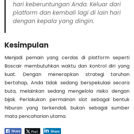
hari keberuntungan Anda. Keluar dari
platform dan kembali lagi di lain hari
dengan kepala yang dingin.
Kesimpulan
Menjadi pemain yang cerdas di platform seperti
Boscair membutuhkan waktu dan kontrol diri yang
kuat. Dengan menerapkan strategi taruhan
bertahap, Anda tidak sedang berspekulasi secara
buta, melainkan sedang mengelola risiko dengan
bijak. Perlakukan permainan slot sebagai bentuk
hiburan yang terkendali, bukan sebagai sumber
mata pencaharian utama.
Post
Share
Share