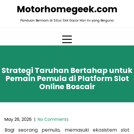
Skip
Motorhomegeek.com
to
content
Panduan Bermain di Situs Slot Gacor Hari Ini yang Berguna
Strategi Taruhan Bertahap untuk
Pemain Pemula di Platform Slot
Online Boscair
May 26, 2026
|
No Comments
Bagi seorang pemula, memasuki ekosistem slot