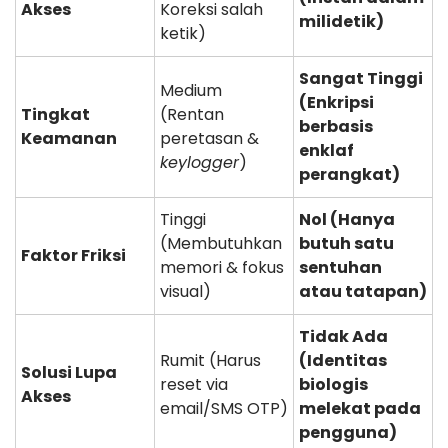
Akses
Koreksi salah
milidetik)
ketik)
Sangat Tinggi
Medium
(Enkripsi
Tingkat
(Rentan
berbasis
Keamanan
peretasan &
enklaf
keylogger
)
perangkat)
Tinggi
Nol (Hanya
(Membutuhkan
butuh satu
Faktor Friksi
memori & fokus
sentuhan
visual)
atau tatapan)
Tidak Ada
Rumit (Harus
(Identitas
Solusi Lupa
reset via
biologis
Akses
email/SMS OTP)
melekat pada
pengguna)