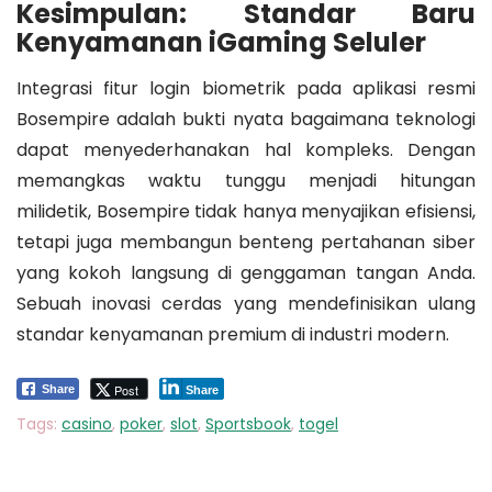
Kesimpulan: Standar Baru
Kenyamanan iGaming Seluler
Integrasi fitur login biometrik pada aplikasi resmi
Bosempire adalah bukti nyata bagaimana teknologi
dapat menyederhanakan hal kompleks. Dengan
memangkas waktu tunggu menjadi hitungan
milidetik, Bosempire tidak hanya menyajikan efisiensi,
tetapi juga membangun benteng pertahanan siber
yang kokoh langsung di genggaman tangan Anda.
Sebuah inovasi cerdas yang mendefinisikan ulang
standar kenyamanan premium di industri modern.
Post
Share
Share
Tags:
casino
,
poker
,
slot
,
Sportsbook
,
togel