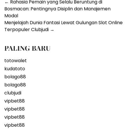
Post
←
Rahasia Pemain yang Selalu Beruntung di
Bosmacan: Pentingnya Disiplin dan Manajemen
navigation
Modal
Menjelajah Dunia Fantasi Lewat Gulungan Slot Online
Terpopuler Clubjudi
→
PALING BARU
totowalet
kudatoto
bolago88
bolago88
clubjudi
vipbet88
vipbet88
vipbet88
vipbet88