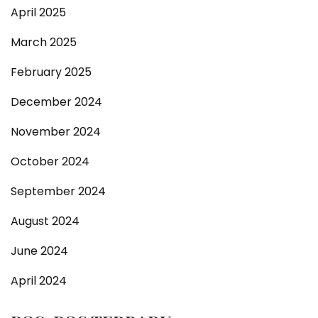
April 2025
March 2025
February 2025
December 2024
November 2024
October 2024
September 2024
August 2024
June 2024
April 2024