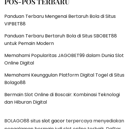
POS-POS TERBARU
Panduan Terbaru Mengenai Bertaruh Bola di Situs
VIPBET88
Panduan Terbaru Bertaruh Bola di Situs SBOBET88
untuk Pemain Modern
Memahami Popularitas JAGOBET99 dalam Dunia Slot
Online Digital
Memahami Keunggulan Platform Digital Togel di Situs
Bolago88
Bermain Slot Online di Boscair: Kombinasi Teknologi
dan Hiburan Digital
BOLAGO88 situs
slot gacor
terpercaya menyediakan
pengalaman bermain judi slot online terbaik. Daftar