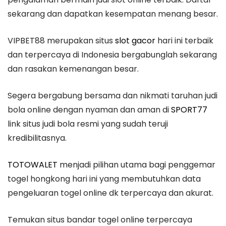
sekarang dan dapatkan kesempatan menang besar.
VIPBET88 merupakan situs
slot gacor
hari ini terbaik
dan terpercaya di Indonesia bergabunglah sekarang
dan rasakan kemenangan besar.
Segera bergabung bersama dan nikmati taruhan judi
bola online dengan nyaman dan aman di
SPORT77
link situs judi bola resmi yang sudah teruji
kredibilitasnya.
TOTOWALET
menjadi pilihan utama bagi penggemar
togel hongkong hari ini yang membutuhkan data
pengeluaran togel online dk terpercaya dan akurat.
Temukan situs bandar togel online terpercaya