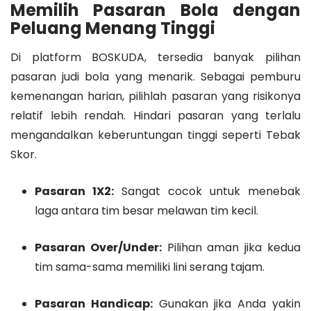
Memilih Pasaran Bola dengan
Peluang Menang Tinggi
Di platform BOSKUDA, tersedia banyak pilihan
pasaran judi bola yang menarik. Sebagai pemburu
kemenangan harian, pilihlah pasaran yang risikonya
relatif lebih rendah. Hindari pasaran yang terlalu
mengandalkan keberuntungan tinggi seperti Tebak
Skor.
Pasaran 1X2:
Sangat cocok untuk menebak
laga antara tim besar melawan tim kecil.
Pasaran Over/Under:
Pilihan aman jika kedua
tim sama-sama memiliki lini serang tajam.
Pasaran Handicap:
Gunakan jika Anda yakin