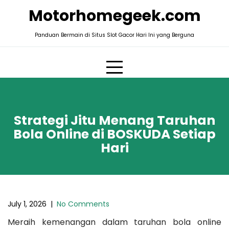
Skip
Motorhomegeek.com
to
content
Panduan Bermain di Situs Slot Gacor Hari Ini yang Berguna
Strategi Jitu Menang Taruhan
Bola Online di BOSKUDA Setiap
Hari
July 1, 2026
|
No Comments
Meraih kemenangan dalam taruhan bola online