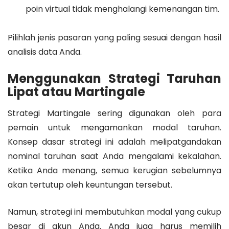
poin virtual tidak menghalangi kemenangan tim.
Pilihlah jenis pasaran yang paling sesuai dengan hasil
analisis data Anda.
Menggunakan Strategi Taruhan
Lipat atau Martingale
Strategi Martingale sering digunakan oleh para
pemain untuk mengamankan modal taruhan.
Konsep dasar strategi ini adalah melipatgandakan
nominal taruhan saat Anda mengalami kekalahan.
Ketika Anda menang, semua kerugian sebelumnya
akan tertutup oleh keuntungan tersebut.
Namun, strategi ini membutuhkan modal yang cukup
besar di akun Anda. Anda juga harus memilih