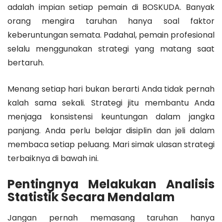
adalah impian setiap pemain di BOSKUDA. Banyak
orang mengira taruhan hanya soal faktor
keberuntungan semata. Padahal, pemain profesional
selalu menggunakan strategi yang matang saat
bertaruh.
Menang setiap hari bukan berarti Anda tidak pernah
kalah sama sekali. Strategi jitu membantu Anda
menjaga konsistensi keuntungan dalam jangka
panjang. Anda perlu belajar disiplin dan jeli dalam
membaca setiap peluang. Mari simak ulasan strategi
terbaiknya di bawah ini.
Pentingnya Melakukan Analisis
Statistik Secara Mendalam
Jangan pernah memasang taruhan hanya