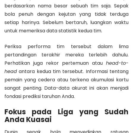
berdasarkan nama besar sebuah tim saja. Sepak
bola penuh dengan kejutan yang tidak terduga
setiap harinya. Sebelum bertaruh, luangkan waktu
untuk memeriksa data statistik kedua tim.
Periksa performa tim tersebut dalam lima
pertandingan terakhir mereka terlebih dahulu.
Perhatikan juga rekor pertemuan atau
head-to-
head
antara kedua tim tersebut. Informasi tentang
pemain yang cedera atau terkena akumulasi kartu
sangat penting. Data-data akurat ini akan menjadi
fondasi prediksi taruhan Anda.
Fokus pada Liga yang Sudah
Anda Kuasai
Dunia sepak bola menyediakan ratusan