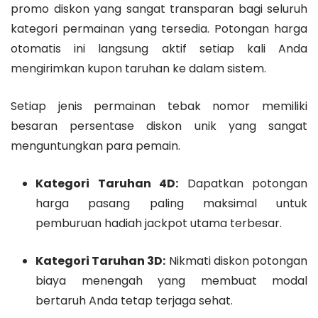
promo diskon yang sangat transparan bagi seluruh
kategori permainan yang tersedia. Potongan harga
otomatis ini langsung aktif setiap kali Anda
mengirimkan kupon taruhan ke dalam sistem.
Setiap jenis permainan tebak nomor memiliki
besaran persentase diskon unik yang sangat
menguntungkan para pemain.
Kategori Taruhan 4D:
Dapatkan potongan
harga pasang paling maksimal untuk
pemburuan hadiah jackpot utama terbesar.
Kategori Taruhan 3D:
Nikmati diskon potongan
biaya menengah yang membuat modal
bertaruh Anda tetap terjaga sehat.