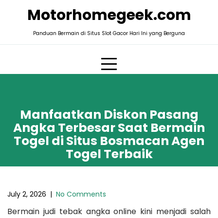
Skip
Motorhomegeek.com
to
content
Panduan Bermain di Situs Slot Gacor Hari Ini yang Berguna
Manfaatkan Diskon Pasang
Angka Terbesar Saat Bermain
Togel di Situs Bosmacan Agen
Togel Terbaik
July 2, 2026
|
No Comments
Bermain judi tebak angka online kini menjadi salah