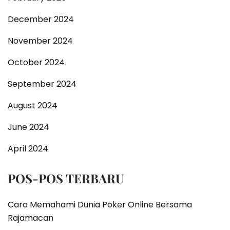
December 2024
November 2024
October 2024
September 2024
August 2024
June 2024
April 2024
POS-POS TERBARU
Cara Memahami Dunia Poker Online Bersama
Rajamacan