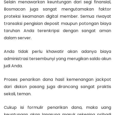
Selain menawarkan keuntungan dari segi finansial,
Bosmacan juga sangat mengutamakan faktor
proteksi keamanan digital member. Semua riwayat
transaksi pengisian deposit maupun potongan biaya
taruhan Anda terenkripsi dengan sangat aman
dalam server.
Anda tidak perlu khawatir akan adanya biaya
administrasi tersembunyi yang merugikan saldo akun
judi Anda.
Proses penarikan dana hasil kemenangan jackpot
dari diskon pasang juga dirancang sangat praktis
sekali, teman.
Cukup isi formulir penarikan dana, maka uang
keuntungan akan langsung masuk rekening pribadi