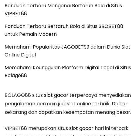
Panduan Terbaru Mengenai Bertaruh Bola di Situs
VIPBET88
Panduan Terbaru Bertaruh Bola di Situs SBOBET88
untuk Pemain Modern
Memahami Popularitas JAGOBET99 dalam Dunia Slot
Online Digital
Memahami Keunggulan Platform Digital Togel di Situs
Bolago88
BOLAGO88 situs
slot gacor
terpercaya menyediakan
pengalaman bermain judi slot online terbaik. Daftar
sekarang dan dapatkan kesempatan menang besar.
VIPBET88 merupakan situs
slot gacor
hari ini terbaik