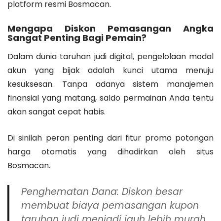
platform resmi Bosmacan.
Mengapa Diskon Pemasangan Angka
Sangat Penting Bagi Pemain?
Dalam dunia taruhan judi digital, pengelolaan modal
akun yang bijak adalah kunci utama menuju
kesuksesan. Tanpa adanya sistem manajemen
finansial yang matang, saldo permainan Anda tentu
akan sangat cepat habis.
Di sinilah peran penting dari fitur promo potongan
harga otomatis yang dihadirkan oleh situs
Bosmacan.
Penghematan Dana:
Diskon besar
membuat biaya pemasangan kupon
taruhan judi menjadi jauh lebih murah