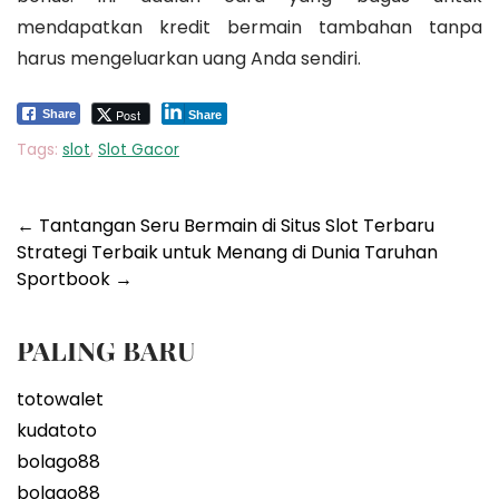
mendapatkan kredit bermain tambahan tanpa
harus mengeluarkan uang Anda sendiri.
Post
Share
Share
Tags:
slot
,
Slot Gacor
Post
←
Tantangan Seru Bermain di Situs Slot Terbaru
Strategi Terbaik untuk Menang di Dunia Taruhan
navigation
Sportbook
→
PALING BARU
totowalet
kudatoto
bolago88
bolago88