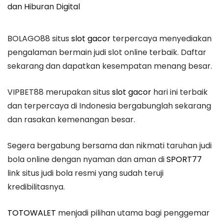
dan Hiburan Digital
BOLAGO88 situs
slot gacor
terpercaya menyediakan
pengalaman bermain judi slot online terbaik. Daftar
sekarang dan dapatkan kesempatan menang besar.
VIPBET88 merupakan situs
slot gacor
hari ini terbaik
dan terpercaya di Indonesia bergabunglah sekarang
dan rasakan kemenangan besar.
Segera bergabung bersama dan nikmati taruhan judi
bola online dengan nyaman dan aman di
SPORT77
link situs judi bola resmi yang sudah teruji
kredibilitasnya.
TOTOWALET
menjadi pilihan utama bagi penggemar