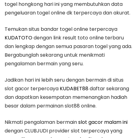
togel hongkong hari ini yang membutuhkan data
pengeluaran togel online dk terpercaya dan akurat.
Temukan situs bandar togel online terpercaya
KUDATOTO
dengan link result toto online terbaru
dan lengkap dengan semua pasaran togel yang ada.
Bergabunglah sekarang untuk menikmati
pengalaman bermain yang seru.
Jadikan hari ini lebih seru dengan bermain di situs
slot gacor terpercaya
KUDABET88
daftar sekarang
dan dapatkan kesempatan memenangkan hadiah
besar dalam permainan slot88 online.
Nikmati pengalaman bermain
slot gacor malam ini
dengan CLUBJUDI provider slot terpercaya yang