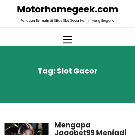
Skip
Motorhomegeek.com
to
content
Panduan Bermain di Situs Slot Gacor Hari Ini yang Berguna
Tag:
Slot Gacor
Mengapa
Jagobet99 Menjadi