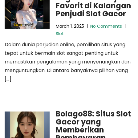
Favorit di Kalangan
Penjudi Slot Gacor
March 1, 2025
|
No Comments
|
Slot
Dalam dunia perjudian online, pemilihan situs yang
tepat untuk bermain slot sangat penting untuk
memastikan pengalaman yang menyenangkan dan
menguntungkan. Di antara banyaknya pilihan yang
[…]
Bolago88: Situs Slot
Gacor yang
Memberikan
Pembayaran