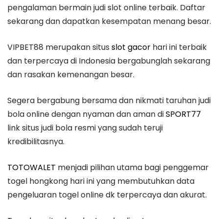
pengalaman bermain judi slot online terbaik. Daftar
sekarang dan dapatkan kesempatan menang besar.
VIPBET88 merupakan situs
slot gacor
hari ini terbaik
dan terpercaya di Indonesia bergabunglah sekarang
dan rasakan kemenangan besar.
Segera bergabung bersama dan nikmati taruhan judi
bola online dengan nyaman dan aman di
SPORT77
link situs judi bola resmi yang sudah teruji
kredibilitasnya.
TOTOWALET
menjadi pilihan utama bagi penggemar
togel hongkong hari ini yang membutuhkan data
pengeluaran togel online dk terpercaya dan akurat.