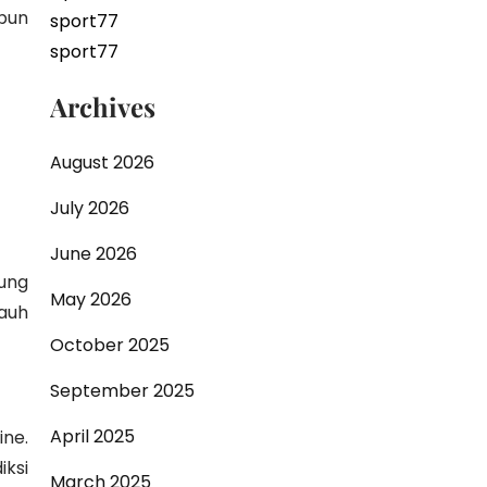
upun
sport77
sport77
Archives
August 2026
July 2026
June 2026
sung
May 2026
jauh
October 2025
September 2025
April 2025
ine.
ksi
March 2025