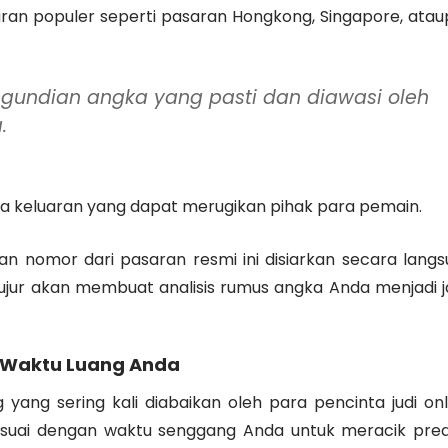
ran populer seperti pasaran Hongkong, Singapore, ata
ngundian angka yang pasti dan diawasi oleh
.
gka keluaran yang dapat merugikan pihak para pemain.
n nomor dari pasaran resmi ini disiarkan secara lang
ujur akan membuat analisis rumus angka Anda menjadi 
 Waktu Luang Anda
ang sering kali diabaikan oleh para pencinta judi onl
esuai dengan waktu senggang Anda untuk meracik predi