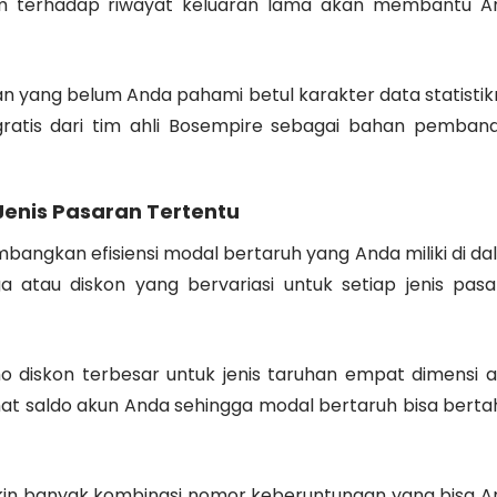
lam terhadap riwayat keluaran lama akan membantu A
 yang belum Anda pahami betul karakter data statisti
gratis dari tim ahli Bosempire sebagai bahan pemband
enis Pasaran Tertentu
bangkan efisiensi modal bertaruh yang Anda miliki di d
atau diskon yang bervariasi untuk setiap jenis pasa
diskon terbesar untuk jenis taruhan empat dimensi a
mat saldo akun Anda sehingga modal bertaruh bisa bert
kin banyak kombinasi nomor keberuntungan yang bisa A