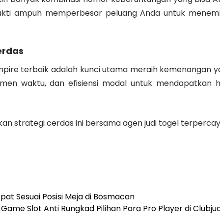
i terbukti ampuh memperbesar peluang Anda untuk mene
erdas
empire terbaik adalah kunci utama meraih kemenangan 
jemen waktu, dan efisiensi modal untuk mendapatkan h
an strategi cerdas ini bersama agen judi togel terpercay
pat Sesuai Posisi Meja di Bosmacan
ame Slot Anti Rungkad Pilihan Para Pro Player di Clubju