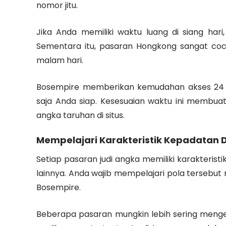
nomor jitu.
Jika Anda memiliki waktu luang di siang hari
Sementara itu, pasaran Hongkong sangat coc
malam hari.
Bosempire memberikan kemudahan akses 24 
saja Anda siap. Kesesuaian waktu ini membuat
angka taruhan di situs.
Mempelajari Karakteristik Kepadatan 
Setiap pasaran judi angka memiliki karakteris
lainnya. Anda wajib mempelajari pola tersebut
Bosempire.
Beberapa pasaran mungkin lebih sering meng