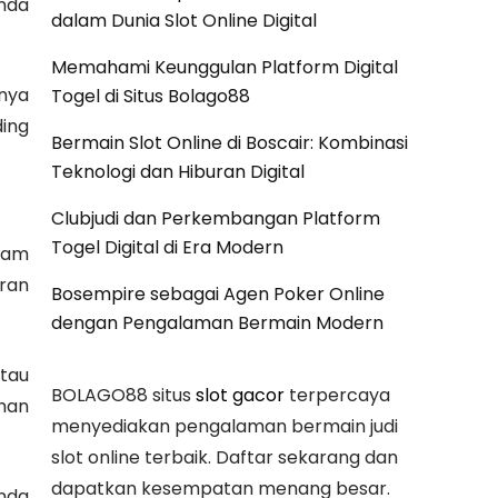
nda
dalam Dunia Slot Online Digital
Memahami Keunggulan Platform Digital
knya
Togel di Situs Bolago88
ing
Bermain Slot Online di Boscair: Kombinasi
Teknologi dan Hiburan Digital
Clubjudi dan Perkembangan Platform
Togel Digital di Era Modern
alam
ran
Bosempire sebagai Agen Poker Online
dengan Pengalaman Bermain Modern
tau
BOLAGO88 situs
slot gacor
terpercaya
ahan
menyediakan pengalaman bermain judi
slot online terbaik. Daftar sekarang dan
dapatkan kesempatan menang besar.
nda