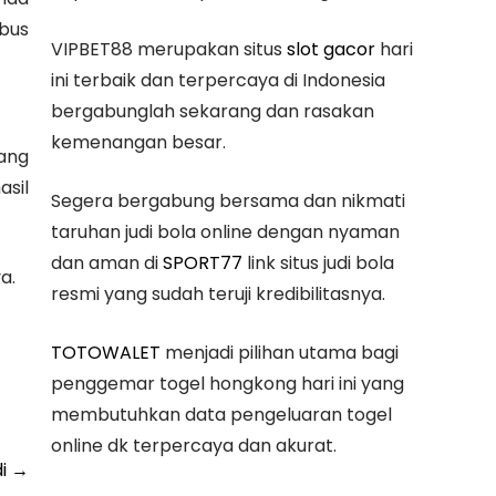
mbus
VIPBET88 merupakan situs
slot gacor
hari
ini terbaik dan terpercaya di Indonesia
bergabunglah sekarang dan rasakan
kemenangan besar.
yang
asil
Segera bergabung bersama dan nikmati
taruhan judi bola online dengan nyaman
dan aman di
SPORT77
link situs judi bola
a.
resmi yang sudah teruji kredibilitasnya.
TOTOWALET
menjadi pilihan utama bagi
penggemar togel hongkong hari ini yang
membutuhkan data pengeluaran togel
online dk terpercaya dan akurat.
di
→