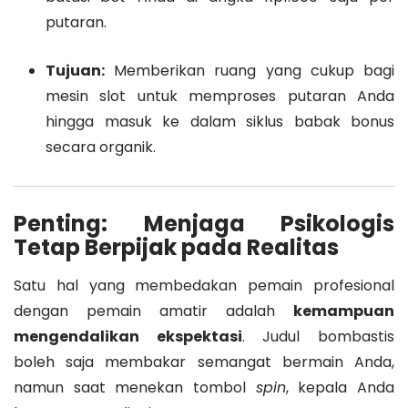
putaran.
Tujuan:
Memberikan ruang yang cukup bagi
mesin slot untuk memproses putaran Anda
hingga masuk ke dalam siklus babak bonus
secara organik.
Penting: Menjaga Psikologis
Tetap Berpijak pada Realitas
Satu hal yang membedakan pemain profesional
dengan pemain amatir adalah
kemampuan
mengendalikan ekspektasi
. Judul bombastis
boleh saja membakar semangat bermain Anda,
namun saat menekan tombol
spin
, kepala Anda