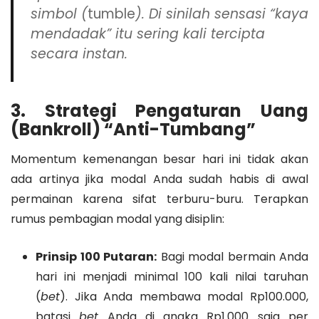
simbol (
tumble
). Di sinilah sensasi “kaya
mendadak” itu sering kali tercipta
secara instan.
3. Strategi Pengaturan Uang
(Bankroll) “Anti-Tumbang”
Momentum kemenangan besar hari ini tidak akan
ada artinya jika modal Anda sudah habis di awal
permainan karena sifat terburu-buru. Terapkan
rumus pembagian modal yang disiplin:
Prinsip 100 Putaran:
Bagi modal bermain Anda
hari ini menjadi minimal 100 kali nilai taruhan
(
bet
). Jika Anda membawa modal Rp100.000,
batasi
bet
Anda di angka Rp1.000 saja per