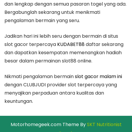
dan lengkap dengan semua pasaran togel yang ada.
Bergabunglah sekarang untuk menikmati
pengalaman bermain yang seru.
Jadikan hari ini lebih seru dengan bermain di situs
slot gacor terpercaya
KUDABET88
daftar sekarang
dan dapatkan kesempatan memenangkan hadiah
besar dalam permainan slot88 online.
Nikmati pengalaman bermain
slot gacor malam ini
dengan CLUBJUDI provider slot terpercaya yang
menyajikan perpaduan antara kualitas dan
keuntungan.
Motorhomegeek.com Theme By
SKT Nutritionist