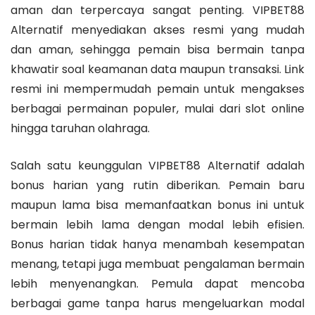
aman dan terpercaya sangat penting. VIPBET88
Alternatif menyediakan akses resmi yang mudah
dan aman, sehingga pemain bisa bermain tanpa
khawatir soal keamanan data maupun transaksi. Link
resmi ini mempermudah pemain untuk mengakses
berbagai permainan populer, mulai dari slot online
hingga taruhan olahraga.
Salah satu keunggulan VIPBET88 Alternatif adalah
bonus harian yang rutin diberikan. Pemain baru
maupun lama bisa memanfaatkan bonus ini untuk
bermain lebih lama dengan modal lebih efisien.
Bonus harian tidak hanya menambah kesempatan
menang, tetapi juga membuat pengalaman bermain
lebih menyenangkan. Pemula dapat mencoba
berbagai game tanpa harus mengeluarkan modal