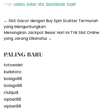
Tags:
casino
,
poker
,
slot
,
Sportsbook
,
togel
Post
←
Slot Gacor dengan Buy Spin Scatter Termurah
yang Menguntungkan
navigation
Menangkan Jackpot Besar Hari Ini Trik Slot Online
yang Jarang Diketahui
→
PALING BARU
totowalet
kudatoto
bolago88
bolago88
clubjudi
vipbet88
vipbet88