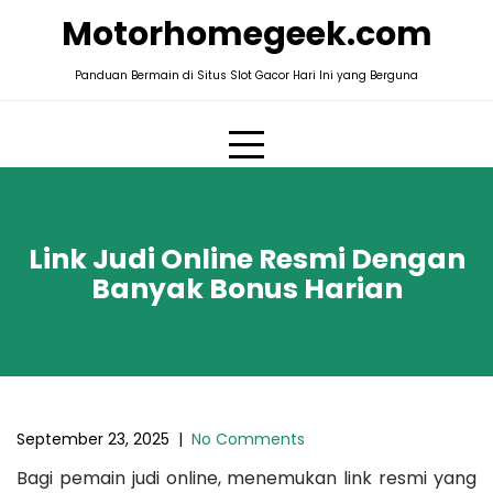
Skip
Motorhomegeek.com
to
content
Panduan Bermain di Situs Slot Gacor Hari Ini yang Berguna
Link Judi Online Resmi Dengan
Banyak Bonus Harian
September 23, 2025
|
No Comments
Bagi pemain judi online, menemukan link resmi yang