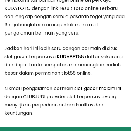
Temukan situs bandar togel online terpercaya
KUDATOTO
dengan link result toto online terbaru
dan lengkap dengan semua pasaran togel yang ada.
Bergabunglah sekarang untuk menikmati
pengalaman bermain yang seru.
Jadikan hari ini lebih seru dengan bermain di situs
slot gacor terpercaya
KUDABET88
daftar sekarang
dan dapatkan kesempatan memenangkan hadiah
besar dalam permainan slot88 online.
Nikmati pengalaman bermain
slot gacor malam ini
dengan CLUBJUDI provider slot terpercaya yang
menyajikan perpaduan antara kualitas dan
keuntungan.