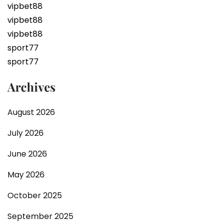
vipbet88
vipbet88
vipbet88
sport77
sport77
Archives
August 2026
July 2026
June 2026
May 2026
October 2025
September 2025