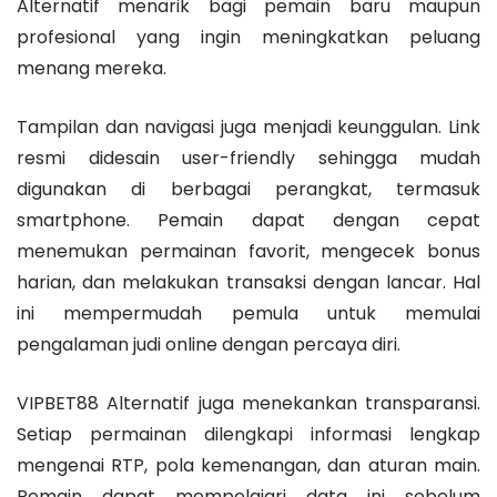
Alternatif menarik bagi pemain baru maupun
profesional yang ingin meningkatkan peluang
menang mereka.
Tampilan dan navigasi juga menjadi keunggulan. Link
resmi didesain user-friendly sehingga mudah
digunakan di berbagai perangkat, termasuk
smartphone. Pemain dapat dengan cepat
menemukan permainan favorit, mengecek bonus
harian, dan melakukan transaksi dengan lancar. Hal
ini mempermudah pemula untuk memulai
pengalaman judi online dengan percaya diri.
VIPBET88 Alternatif juga menekankan transparansi.
Setiap permainan dilengkapi informasi lengkap
mengenai RTP, pola kemenangan, dan aturan main.
Pemain dapat mempelajari data ini sebelum