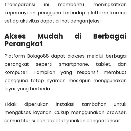
Transparansi ini membantu meningkatkan
kepercayaan pengguna terhadap platform karena
setiap aktivitas dapat dilihat dengan jelas.
Akses Mudah di Berbagai
Perangkat
Platform Bolago88 dapat diakses melalui berbagai
perangkat seperti smartphone, tablet, dan
komputer. Tampilan yang responsif membuat
pengguna tetap nyaman meskipun menggunakan
layar yang berbeda.
Tidak diperlukan instalasi tambahan untuk
mengakses layanan. Cukup menggunakan browser,
semua fitur sudah dapat digunakan dengan lancar.