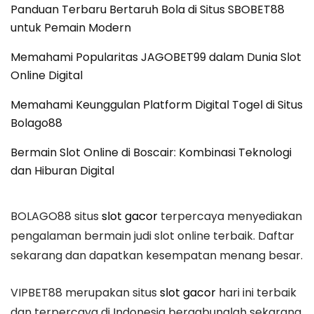
Panduan Terbaru Bertaruh Bola di Situs SBOBET88
untuk Pemain Modern
Memahami Popularitas JAGOBET99 dalam Dunia Slot
Online Digital
Memahami Keunggulan Platform Digital Togel di Situs
Bolago88
Bermain Slot Online di Boscair: Kombinasi Teknologi
dan Hiburan Digital
BOLAGO88 situs
slot gacor
terpercaya menyediakan
pengalaman bermain judi slot online terbaik. Daftar
sekarang dan dapatkan kesempatan menang besar.
VIPBET88 merupakan situs
slot gacor
hari ini terbaik
dan terpercaya di Indonesia bergabunglah sekarang