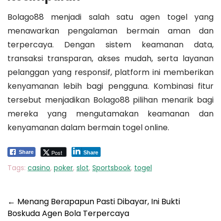
Bolago88 menjadi salah satu agen togel yang
menawarkan pengalaman bermain aman dan
terpercaya. Dengan sistem keamanan data,
transaksi transparan, akses mudah, serta layanan
pelanggan yang responsif, platform ini memberikan
kenyamanan lebih bagi pengguna. Kombinasi fitur
tersebut menjadikan Bolago88 pilihan menarik bagi
mereka yang mengutamakan keamanan dan
kenyamanan dalam bermain togel online.
Post
Share
Share
Tags:
casino
,
poker
,
slot
,
Sportsbook
,
togel
Post
←
Menang Berapapun Pasti Dibayar, Ini Bukti
Boskuda Agen Bola Terpercaya
navigation