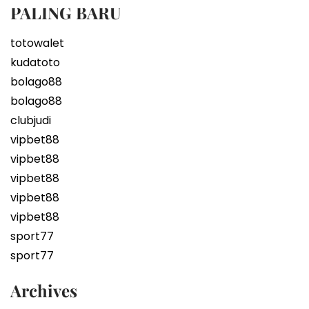
PALING BARU
totowalet
kudatoto
bolago88
bolago88
clubjudi
vipbet88
vipbet88
vipbet88
vipbet88
vipbet88
sport77
sport77
Archives