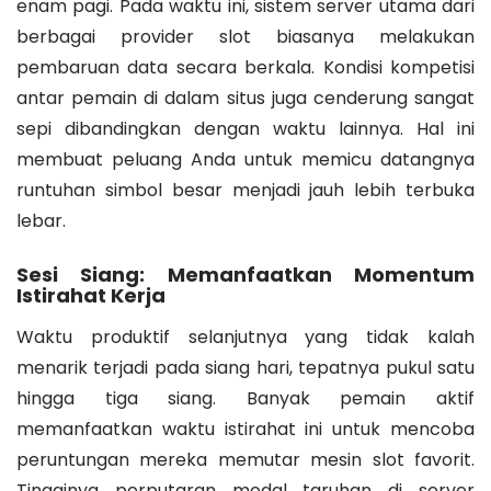
enam pagi. Pada waktu ini, sistem server utama dari
berbagai provider slot biasanya melakukan
pembaruan data secara berkala. Kondisi kompetisi
antar pemain di dalam situs juga cenderung sangat
sepi dibandingkan dengan waktu lainnya. Hal ini
membuat peluang Anda untuk memicu datangnya
runtuhan simbol besar menjadi jauh lebih terbuka
lebar.
Sesi Siang: Memanfaatkan Momentum
Istirahat Kerja
Waktu produktif selanjutnya yang tidak kalah
menarik terjadi pada siang hari, tepatnya pukul satu
hingga tiga siang. Banyak pemain aktif
memanfaatkan waktu istirahat ini untuk mencoba
peruntungan mereka memutar mesin slot favorit.
Tingginya perputaran modal taruhan di server