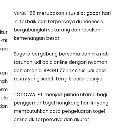
VIPBET88 merupakan situs
slot gacor
hari
ini terbaik dan terpercaya di Indonesia
bergabunglah sekarang dan rasakan
itur
kemenangan besar.
ktif
sama
Segera bergabung bersama dan nikmati
taruhan judi bola online dengan nyaman
dan aman di
SPORT77
link situs judi bola
kan
resmi yang sudah teruji kredibilitasnya.
mah
form
TOTOWALET
menjadi pilihan utama bagi
ola
penggemar togel hongkong hari ini yang
dan
membutuhkan data pengeluaran togel
online dk terpercaya dan akurat.