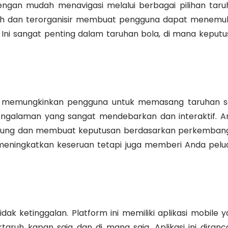
gan mudah menavigasi melalui berbagai pilihan taru
sih dan terorganisir membuat pengguna dapat menemu
 Ini sangat penting dalam taruhan bola, di mana keput
ng memungkinkan pengguna untuk memasang taruhan s
engalaman yang sangat mendebarkan dan interaktif. A
gsung dan membuat keputusan berdasarkan perkemban
ya meningkatkan keseruan tetapi juga memberi Anda pel
ak ketinggalan. Platform ini memiliki aplikasi mobile 
aruh kapan saja dan di mana saja. Aplikasi ini diran