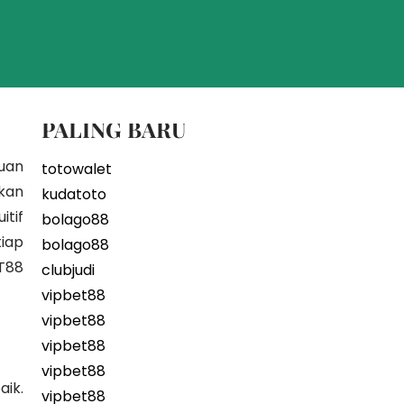
PALING BARU
juan
totowalet
kan
kudatoto
itif
bolago88
tiap
bolago88
T88
clubjudi
vipbet88
vipbet88
vipbet88
vipbet88
ik.
vipbet88