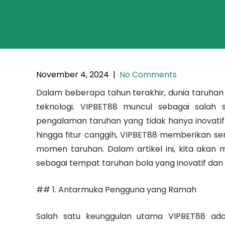
November 4, 2024
|
No Comments
Dalam beberapa tahun terakhir, dunia taruhan
teknologi. VIPBET88 muncul sebagai salah 
pengalaman taruhan yang tidak hanya inovatif 
hingga fitur canggih, VIPBET88 memberikan s
momen taruhan. Dalam artikel ini, kita akan
sebagai tempat taruhan bola yang inovatif dan
## 1. Antarmuka Pengguna yang Ramah
Salah satu keunggulan utama VIPBET88 ad