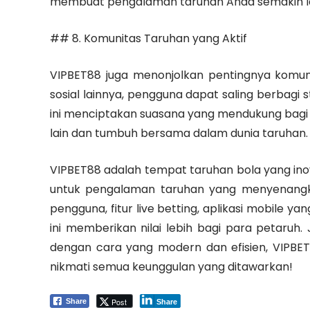
membuat pengalaman taruhan Anda semakin l
## 8. Komunitas Taruhan yang Aktif
VIPBET88 juga menonjolkan pentingnya komuni
sosial lainnya, pengguna dapat saling berbagi 
ini menciptakan suasana yang mendukung bagi 
lain dan tumbuh bersama dalam dunia taruhan.
VIPBET88 adalah tempat taruhan bola yang i
untuk pengalaman taruhan yang menyenang
pengguna, fitur live betting, aplikasi mobile 
ini memberikan nilai lebih bagi para petaru
dengan cara yang modern dan efisien, VIPBET
nikmati semua keunggulan yang ditawarkan!
Post
Share
Share