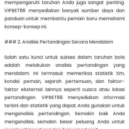
mempengaruhi taruhan Anda juga sangat penting.
VIPBET88 menyediakan banyak sumber daya dan
panduan untuk membantu pemain baru memahami
konsep-konsep ini.
### 2. Analisis Pertandingan Secara Mendalam
Salah satu kunci untuk sukses dalam taruhan bola
adalah melakukan analisis pertandingan yang
mendalam. Ini termasuk memeriksa statistik tim,
kondisi pemain, sejarah pertemuan, dan faktor-
faktor eksternal lainnya seperti cuaca atau lokasi
pertandingan. VIPBET88 menyediakan informasi
terkini dan statistik yang dapat Anda gunakan untuk
menganalisis pertandingan. Semakin baik Anda
menganalisis, semakin besar peluang Anda untuk