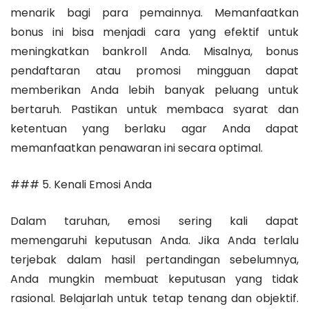
menarik bagi para pemainnya. Memanfaatkan
bonus ini bisa menjadi cara yang efektif untuk
meningkatkan bankroll Anda. Misalnya, bonus
pendaftaran atau promosi mingguan dapat
memberikan Anda lebih banyak peluang untuk
bertaruh. Pastikan untuk membaca syarat dan
ketentuan yang berlaku agar Anda dapat
memanfaatkan penawaran ini secara optimal.
### 5. Kenali Emosi Anda
Dalam taruhan, emosi sering kali dapat
memengaruhi keputusan Anda. Jika Anda terlalu
terjebak dalam hasil pertandingan sebelumnya,
Anda mungkin membuat keputusan yang tidak
rasional. Belajarlah untuk tetap tenang dan objektif.