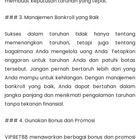
membuat keputusan taruhan yang tepat.
### 3. Manajemen Bankroll yang Baik
Sukses dalam taruhan tidak hanya tentang
memenangkan taruhan, tetapi juga tentang
bagaimana Anda mengelola uang Anda. Tetapkan
anggaran untuk taruhan Anda dan patuhi batas
tersebut. Jangan pernah bertaruh lebih dari yang
Anda mampu untuk kehilangan. Dengan manajemen
bankroll yang baik, Anda dapat bertahan dalam
jangka panjang dan menikmati pengalaman taruhan
tanpa tekanan finansial.
### 4. Gunakan Bonus dan Promosi
VIPBET88 menawarkan berbagai bonus dan promosi