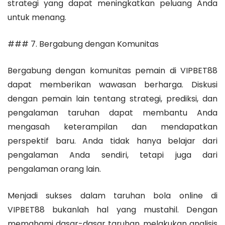
strategi yang dapat meningkatkan peluang Anda
untuk menang.
### 7. Bergabung dengan Komunitas
Bergabung dengan komunitas pemain di VIPBET88
dapat memberikan wawasan berharga. Diskusi
dengan pemain lain tentang strategi, prediksi, dan
pengalaman taruhan dapat membantu Anda
mengasah keterampilan dan mendapatkan
perspektif baru. Anda tidak hanya belajar dari
pengalaman Anda sendiri, tetapi juga dari
pengalaman orang lain.
Menjadi sukses dalam taruhan bola online di
VIPBET88 bukanlah hal yang mustahil. Dengan
memahami dasar-dasar taruhan, melakukan analisis