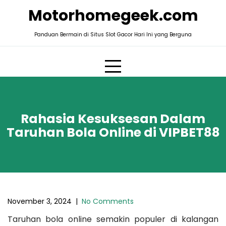
Skip
Motorhomegeek.com
to
content
Panduan Bermain di Situs Slot Gacor Hari Ini yang Berguna
Rahasia Kesuksesan Dalam
Taruhan Bola Online di VIPBET88
November 3, 2024
|
No Comments
Taruhan bola online semakin populer di kalangan