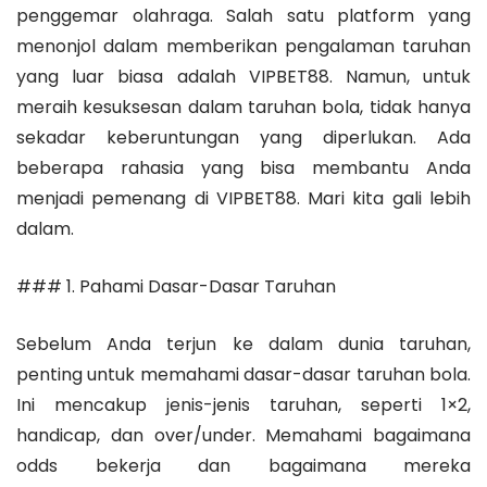
penggemar olahraga. Salah satu platform yang
menonjol dalam memberikan pengalaman taruhan
yang luar biasa adalah VIPBET88. Namun, untuk
meraih kesuksesan dalam taruhan bola, tidak hanya
sekadar keberuntungan yang diperlukan. Ada
beberapa rahasia yang bisa membantu Anda
menjadi pemenang di VIPBET88. Mari kita gali lebih
dalam.
### 1. Pahami Dasar-Dasar Taruhan
Sebelum Anda terjun ke dalam dunia taruhan,
penting untuk memahami dasar-dasar taruhan bola.
Ini mencakup jenis-jenis taruhan, seperti 1×2,
handicap, dan over/under. Memahami bagaimana
odds bekerja dan bagaimana mereka