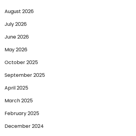
August 2026
July 2026
June 2026
May 2026
October 2025
September 2025
April 2025
March 2025
February 2025
December 2024