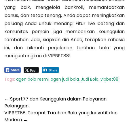
yang baik, mengelola bankroll, memanfaatkan
bonus, dan tetap tenang, Anda dapat meningkatkan
peluang Anda untuk menang. Fitur live betting dan
komunitas pemain juga memberikan keunggulan
tambahan. Jadi, siapkan diri Anda, terapkan rahasia
ini, dan nikmati perjalanan taruhan bola yang
menguntungkan di VIPBET88!
Post
Share
Share
Tags:
agen bola resmi
,
agen judi bola
,
Judi Bola
,
vipbet88
Post
←
Sport77 dan Keunggulan dalam Pelayanan
Pelanggan
navigation
VIPBET88: Tempat Taruhan Bola yang Inovatif dan
Modern
→