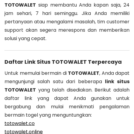
TOTOWALET
siap membantu Anda kapan saja, 24
jam sehari, 7 hari seminggu. Jika Anda memiliki
pertanyaan atau mengalami masalah, tim customer
support akan segera merespons dan memberikan
solusi yang cepat.
Daftar Link Situs TOTOWALET Terpercaya
Untuk memulai bermain di
TOTOWALET
, Anda dapat
mengunjungi salah satu dari beberapa
link situs
TOTOWALET
yang telah disediakan. Berikut adalah
daftar link yang dapat Anda gunakan untuk
bergabung dan mulai menikmati pengalaman
bermain togel yang menguntungkan:
totowalet.co
totowalet.online