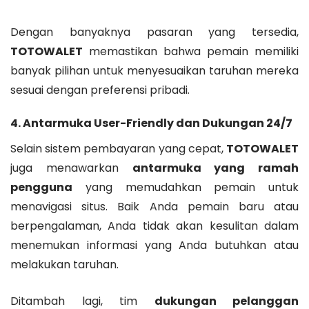
Dengan banyaknya pasaran yang tersedia,
TOTOWALET
memastikan bahwa pemain memiliki
banyak pilihan untuk menyesuaikan taruhan mereka
sesuai dengan preferensi pribadi.
4. Antarmuka User-Friendly dan Dukungan 24/7
Selain sistem pembayaran yang cepat,
TOTOWALET
juga menawarkan
antarmuka yang ramah
pengguna
yang memudahkan pemain untuk
menavigasi situs. Baik Anda pemain baru atau
berpengalaman, Anda tidak akan kesulitan dalam
menemukan informasi yang Anda butuhkan atau
melakukan taruhan.
Ditambah lagi, tim
dukungan pelanggan