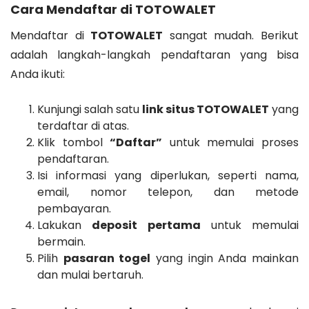
Cara Mendaftar di TOTOWALET
Mendaftar di
TOTOWALET
sangat mudah. Berikut
adalah langkah-langkah pendaftaran yang bisa
Anda ikuti:
Kunjungi salah satu
link situs TOTOWALET
yang
terdaftar di atas.
Klik tombol
“Daftar”
untuk memulai proses
pendaftaran.
Isi informasi yang diperlukan, seperti nama,
email, nomor telepon, dan metode
pembayaran.
Lakukan
deposit pertama
untuk memulai
bermain.
Pilih
pasaran togel
yang ingin Anda mainkan
dan mulai bertaruh.