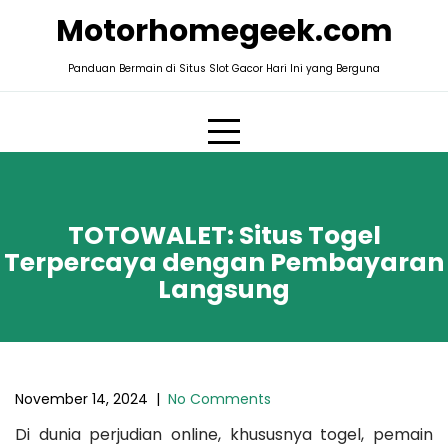
Skip
Motorhomegeek.com
to
content
Panduan Bermain di Situs Slot Gacor Hari Ini yang Berguna
TOTOWALET: Situs Togel
Terpercaya dengan Pembayaran
Langsung
November 14, 2024
|
No Comments
Di dunia perjudian online, khususnya togel, pemain