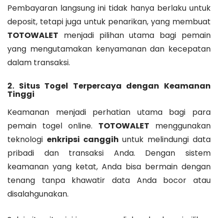
Pembayaran langsung ini tidak hanya berlaku untuk
deposit, tetapi juga untuk penarikan, yang membuat
TOTOWALET
menjadi pilihan utama bagi pemain
yang mengutamakan kenyamanan dan kecepatan
dalam transaksi.
2. Situs Togel Terpercaya dengan Keamanan
Tinggi
Keamanan menjadi perhatian utama bagi para
pemain togel online.
TOTOWALET
menggunakan
teknologi
enkripsi canggih
untuk melindungi data
pribadi dan transaksi Anda. Dengan sistem
keamanan yang ketat, Anda bisa bermain dengan
tenang tanpa khawatir data Anda bocor atau
disalahgunakan.