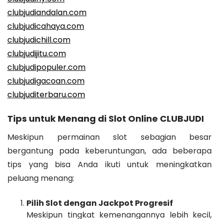
clubjudiandalan.com
clubjudicahaya.com
clubjudichill.com
clubjudijitu.com
clubjudipopuler.com
clubjudigacoan.com
clubjuditerbaru.com
Tips untuk Menang di Slot Online CLUBJUDI
Meskipun permainan slot sebagian besar
bergantung pada keberuntungan, ada beberapa
tips yang bisa Anda ikuti untuk meningkatkan
peluang menang:
Pilih Slot dengan Jackpot Progresif
Meskipun tingkat kemenangannya lebih kecil,