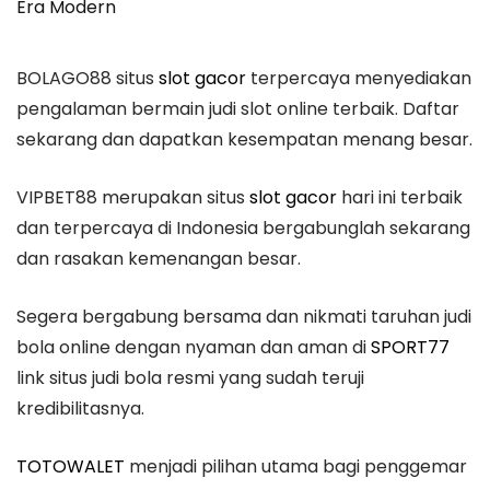
Era Modern
BOLAGO88 situs
slot gacor
terpercaya menyediakan
pengalaman bermain judi slot online terbaik. Daftar
sekarang dan dapatkan kesempatan menang besar.
VIPBET88 merupakan situs
slot gacor
hari ini terbaik
dan terpercaya di Indonesia bergabunglah sekarang
dan rasakan kemenangan besar.
Segera bergabung bersama dan nikmati taruhan judi
bola online dengan nyaman dan aman di
SPORT77
link situs judi bola resmi yang sudah teruji
kredibilitasnya.
TOTOWALET
menjadi pilihan utama bagi penggemar