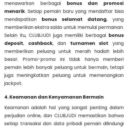
menawarkan berbagai
bonus dan promosi
menarik
. Setiap pemain baru yang mendaftar bisa
mendapatkan
bonus selamat datang
, yang
memberikan ekstra saldo untuk memulai permainan.
Selain itu, CLUBJUDI juga memiliki berbagai
bonus
deposit
,
cashback
, dan
turnamen slot
yang
memberikan peluang untuk meraih hadiah lebih
besar. Promo-promo ini tidak hanya memberi
pemain lebih banyak peluang untuk bermain, tetapi
juga meningkatkan peluang untuk memenangkan
jackpot.
4.
Keamanan dan Kenyamanan Bermain
Keamanan adalah hal yang sangat penting dalam
perjudian online, dan CLUBJUDI memastikan bahwa
setiap transaksi dan data pribadi pemain dilindungi