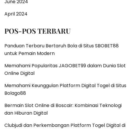
June 2024
April 2024
POS-POS TERBARU
Panduan Terbaru Bertaruh Bola di Situs SBOBET88
untuk Pemain Modern
Memahami Popularitas JAGOBET99 dalam Dunia Slot
Online Digital
Memahami Keunggulan Platform Digital Togel di Situs
Bolago88
Bermain Slot Online di Boscair: Kombinasi Teknologi
dan Hiburan Digital
Clubjudi dan Perkembangan Platform Togel Digital di