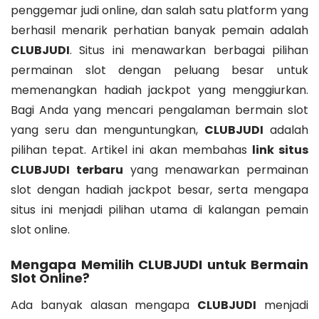
penggemar judi online, dan salah satu platform yang
berhasil menarik perhatian banyak pemain adalah
CLUBJUDI
. Situs ini menawarkan berbagai pilihan
permainan slot dengan peluang besar untuk
memenangkan hadiah jackpot yang menggiurkan.
Bagi Anda yang mencari pengalaman bermain slot
yang seru dan menguntungkan,
CLUBJUDI
adalah
pilihan tepat. Artikel ini akan membahas
link situs
CLUBJUDI terbaru
yang menawarkan permainan
slot dengan hadiah jackpot besar, serta mengapa
situs ini menjadi pilihan utama di kalangan pemain
slot online.
Mengapa Memilih CLUBJUDI untuk Bermain
Slot Online?
Ada banyak alasan mengapa
CLUBJUDI
menjadi