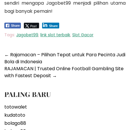
sendiri mengapa Jagobet99 menjadi pilihan utama
bagi banyak pemain!
Post
Share
Share
Tags:
Jagobet99
,
link slot terbaik
,
Slot Gacor
Post
←
Rajamacan – Pilihan Tepat untuk Para Pecinta Judi
Bola di Indonesia
navigation
RAJAMACAN | Trusted Online Football Gambling Site
with Fastest Deposit
→
PALING BARU
totowalet
kudatoto
bolago88