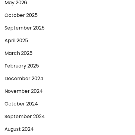
May 2026
October 2025
September 2025
April 2025
March 2025
February 2025
December 2024
November 2024
October 2024
September 2024
August 2024