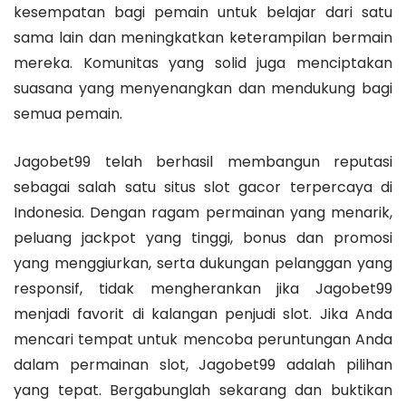
kesempatan bagi pemain untuk belajar dari satu
sama lain dan meningkatkan keterampilan bermain
mereka. Komunitas yang solid juga menciptakan
suasana yang menyenangkan dan mendukung bagi
semua pemain.
Jagobet99 telah berhasil membangun reputasi
sebagai salah satu situs slot gacor terpercaya di
Indonesia. Dengan ragam permainan yang menarik,
peluang jackpot yang tinggi, bonus dan promosi
yang menggiurkan, serta dukungan pelanggan yang
responsif, tidak mengherankan jika Jagobet99
menjadi favorit di kalangan penjudi slot. Jika Anda
mencari tempat untuk mencoba peruntungan Anda
dalam permainan slot, Jagobet99 adalah pilihan
yang tepat. Bergabunglah sekarang dan buktikan