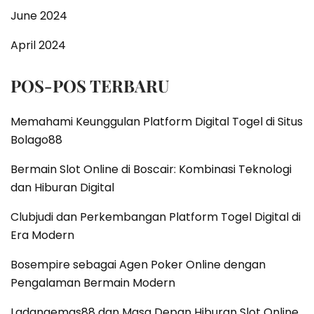
June 2024
April 2024
POS-POS TERBARU
Memahami Keunggulan Platform Digital Togel di Situs
Bolago88
Bermain Slot Online di Boscair: Kombinasi Teknologi
dan Hiburan Digital
Clubjudi dan Perkembangan Platform Togel Digital di
Era Modern
Bosempire sebagai Agen Poker Online dengan
Pengalaman Bermain Modern
Ladangemas88 dan Masa Depan Hiburan Slot Online