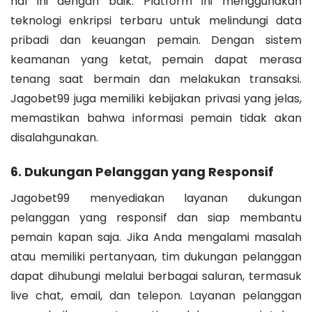
hal ini dengan baik. Platform ini menggunakan
teknologi enkripsi terbaru untuk melindungi data
pribadi dan keuangan pemain. Dengan sistem
keamanan yang ketat, pemain dapat merasa
tenang saat bermain dan melakukan transaksi.
Jagobet99 juga memiliki kebijakan privasi yang jelas,
memastikan bahwa informasi pemain tidak akan
disalahgunakan.
6.
Dukungan Pelanggan yang Responsif
Jagobet99 menyediakan layanan dukungan
pelanggan yang responsif dan siap membantu
pemain kapan saja. Jika Anda mengalami masalah
atau memiliki pertanyaan, tim dukungan pelanggan
dapat dihubungi melalui berbagai saluran, termasuk
live chat, email, dan telepon. Layanan pelanggan