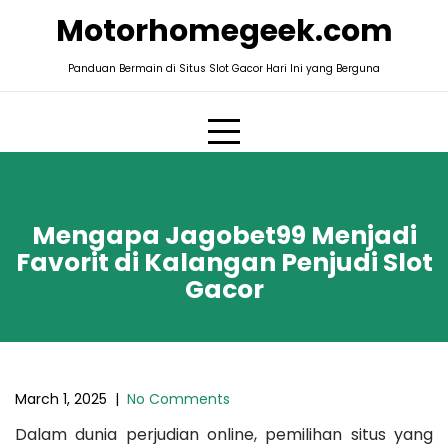
Skip
Motorhomegeek.com
to
content
Panduan Bermain di Situs Slot Gacor Hari Ini yang Berguna
Mengapa Jagobet99 Menjadi
Favorit di Kalangan Penjudi Slot
Gacor
March 1, 2025
|
No Comments
Dalam dunia perjudian online, pemilihan situs yang