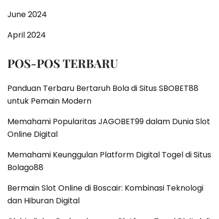
June 2024
April 2024
POS-POS TERBARU
Panduan Terbaru Bertaruh Bola di Situs SBOBET88
untuk Pemain Modern
Memahami Popularitas JAGOBET99 dalam Dunia Slot
Online Digital
Memahami Keunggulan Platform Digital Togel di Situs
Bolago88
Bermain Slot Online di Boscair: Kombinasi Teknologi
dan Hiburan Digital