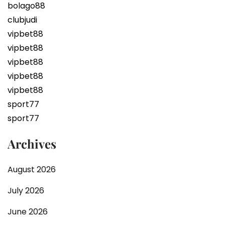
bolago88
clubjudi
vipbet88
vipbet88
vipbet88
vipbet88
vipbet88
sport77
sport77
Archives
August 2026
July 2026
June 2026