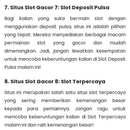
7. Situs Slot Gacor 7: Slot Deposit Pulsa
Bagi kalian yang suka bermain slot dengan
menggunakan deposit pulsa, situs ini adalah pilihan
yang tepat. Mereka menyediakan berbagai macam
permainan slot yang gacor dan mudah
dimenangkan. Jadi, jangan lewatkan kesempatan
untuk mencoba keberuntungan kalian di Slot Deposit
Pulsa malam ini!
8. Situs Slot Gacor 8: Slot Terpercaya
Situs ini merupakan salah satu situs slot terpercaya
yang sering memberikan kemenangan besar
kepada para pemainnya. Jangan ragu untuk
mencoba keberuntungan kalian di Slot Terpercaya
malam ini dan raih kemenangan besar!