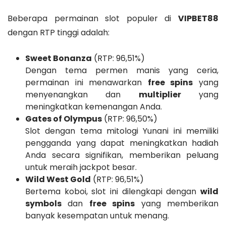
Beberapa permainan slot populer di
VIPBET88
dengan RTP tinggi adalah:
Sweet Bonanza
(RTP: 96,51%)
Dengan tema permen manis yang ceria,
permainan ini menawarkan
free spins
yang
menyenangkan dan
multiplier
yang
meningkatkan kemenangan Anda.
Gates of Olympus
(RTP: 96,50%)
Slot dengan tema mitologi Yunani ini memiliki
pengganda yang dapat meningkatkan hadiah
Anda secara signifikan, memberikan peluang
untuk meraih jackpot besar.
Wild West Gold
(RTP: 96,51%)
Bertema koboi, slot ini dilengkapi dengan
wild
symbols
dan
free spins
yang memberikan
banyak kesempatan untuk menang.