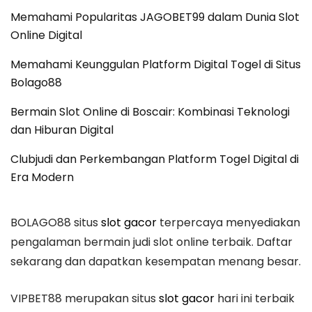
Memahami Popularitas JAGOBET99 dalam Dunia Slot
Online Digital
Memahami Keunggulan Platform Digital Togel di Situs
Bolago88
Bermain Slot Online di Boscair: Kombinasi Teknologi
dan Hiburan Digital
Clubjudi dan Perkembangan Platform Togel Digital di
Era Modern
BOLAGO88 situs
slot gacor
terpercaya menyediakan
pengalaman bermain judi slot online terbaik. Daftar
sekarang dan dapatkan kesempatan menang besar.
VIPBET88 merupakan situs
slot gacor
hari ini terbaik