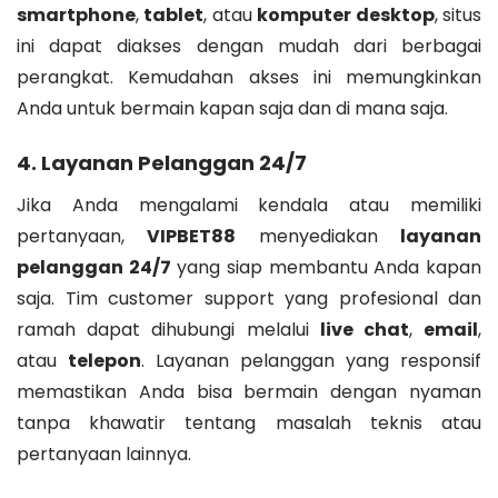
smartphone
,
tablet
, atau
komputer desktop
, situs
ini dapat diakses dengan mudah dari berbagai
perangkat. Kemudahan akses ini memungkinkan
Anda untuk bermain kapan saja dan di mana saja.
4.
Layanan Pelanggan 24/7
Jika Anda mengalami kendala atau memiliki
pertanyaan,
VIPBET88
menyediakan
layanan
pelanggan 24/7
yang siap membantu Anda kapan
saja. Tim customer support yang profesional dan
ramah dapat dihubungi melalui
live chat
,
email
,
atau
telepon
. Layanan pelanggan yang responsif
memastikan Anda bisa bermain dengan nyaman
tanpa khawatir tentang masalah teknis atau
pertanyaan lainnya.