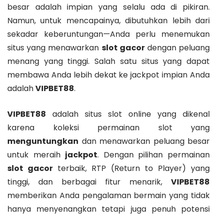
besar adalah impian yang selalu ada di pikiran.
Namun, untuk mencapainya, dibutuhkan lebih dari
sekadar keberuntungan—Anda perlu menemukan
situs yang menawarkan
slot gacor
dengan peluang
menang yang tinggi. Salah satu situs yang dapat
membawa Anda lebih dekat ke jackpot impian Anda
adalah
VIPBET88
.
VIPBET88
adalah situs slot online yang dikenal
karena koleksi permainan slot yang
menguntungkan
dan menawarkan peluang besar
untuk meraih
jackpot
. Dengan pilihan permainan
slot gacor
terbaik, RTP (Return to Player) yang
tinggi, dan berbagai fitur menarik,
VIPBET88
memberikan Anda pengalaman bermain yang tidak
hanya menyenangkan tetapi juga penuh potensi