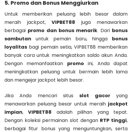
5.
Promo dan Bonus Menggiurkan
Untuk memberikan peluang lebih besar dalam
meraih jackpot,
VIPBET88
juga menawarkan
berbagai
promo dan bonus menarik
. Dari
bonus
sambutan
untuk pemain baru, hingga
bonus
loyalitas
bagi pemain setia, VIPBET88 memberikan
banyak cara untuk meningkatkan saldo akun Anda.
Dengan memanfaatkan
promo
ini, Anda dapat
meningkatkan peluang untuk bermain lebih lama
dan mengejar jackpot lebih besar.
Jika Anda mencari situs
slot gacor
yang
menawarkan peluang besar untuk meraih
jackpot
impian
,
VIPBET88
adalah pilihan yang tepat.
Dengan koleksi permainan slot dengan
RTP tinggi
,
berbagai fitur bonus yang menguntungkan, serta