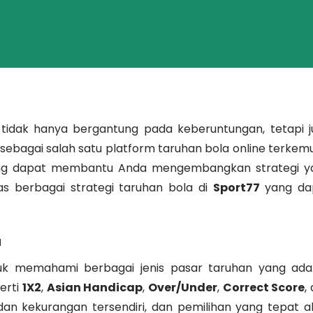
 tidak hanya bergantung pada keberuntungan, tetapi j
, sebagai salah satu platform taruhan bola online terkem
yang dapat membantu Anda mengembangkan strategi y
as berbagai strategi taruhan bola di
Sport77
yang da
a
uk memahami berbagai jenis pasar taruhan yang ada.
erti
1X2
,
Asian Handicap
,
Over/Under
,
Correct Score
,
n dan kekurangan tersendiri, dan pemilihan yang tepat 