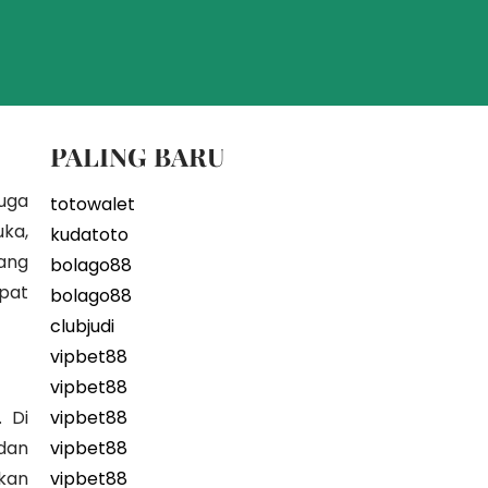
PALING BARU
uga
totowalet
uka,
kudatoto
ang
bolago88
pat
bolago88
clubjudi
vipbet88
vipbet88
 Di
vipbet88
 dan
vipbet88
akan
vipbet88