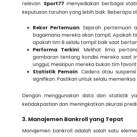
relevan.
Sport77
menyediakan berbagai stat
keputusan taruhan yang lebih baik. Beberapa st
Rekor Pertemuan
: Sejarah pertemuan 
bagaimana mereka akan tampil. Apakah ti
apakah tim B selalu tampil baik saat bert
Performa Terkini
: Melihat lima perta
gambaran tentang kondisi mereka saat in
unggul, meskipun mereka bukan tim favorit
Statistik Pemain
: Cedera atau suspens
signifikan. Pastikan untuk selalu memerik
Dengan menggunakan data dan statistik ya
ketidakpastian dan meningkatkan akurasi predi
3.
Manajemen Bankroll yang Tepat
Manajemen bankroll adalah salah satu eleme