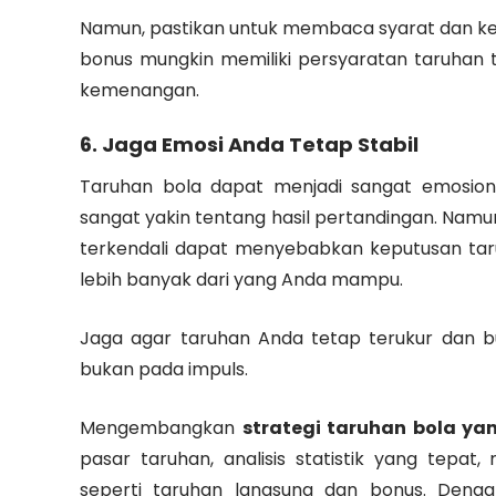
Namun, pastikan untuk membaca syarat dan k
bonus mungkin memiliki persyaratan taruhan 
kemenangan.
6.
Jaga Emosi Anda Tetap Stabil
Taruhan bola dapat menjadi sangat emosion
sangat yakin tentang hasil pertandingan. Namun
terkendali dapat menyebabkan keputusan taru
lebih banyak dari yang Anda mampu.
Jaga agar taruhan Anda tetap terukur dan bu
bukan pada impuls.
Mengembangkan
strategi taruhan bola ya
pasar taruhan, analisis statistik yang tepat
seperti taruhan langsung dan bonus. Denga