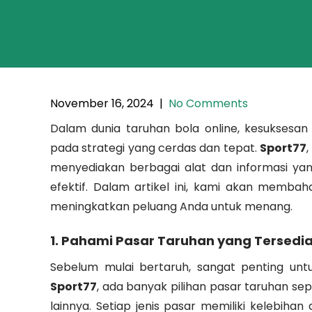
November 16, 2024
|
No Comments
Dalam dunia taruhan bola online, kesuksesan
pada strategi yang cerdas dan tepat.
Sport77
menyediakan berbagai alat dan informasi 
efektif. Dalam artikel ini, kami akan membah
meningkatkan peluang Anda untuk menang.
1.
Pahami Pasar Taruhan yang Tersedi
Sebelum mulai bertaruh, sangat penting unt
Sport77
, ada banyak pilihan pasar taruhan sep
lainnya. Setiap jenis pasar memiliki kelebiha