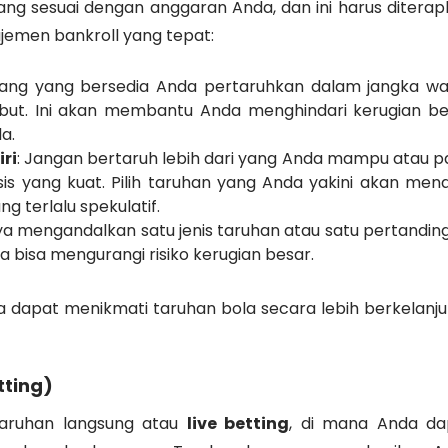
ng sesuai dengan anggaran Anda, dan ini harus ditera
ajemen bankroll yang tepat:
uang yang bersedia Anda pertaruhkan dalam jangka wa
ebut. Ini akan membantu Anda menghindari kerugian be
a.
ri
: Jangan bertaruh lebih dari yang Anda mampu atau 
is yang kuat. Pilih taruhan yang Anda yakini akan men
g terlalu spekulatif.
ya mengandalkan satu jenis taruhan atau satu pertandin
 bisa mengurangi risiko kerugian besar.
a dapat menikmati taruhan bola secara lebih berkelanj
tting)
aruhan langsung atau
live betting
, di mana Anda da