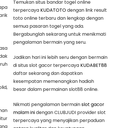
Temukan situs bandar togel online
apa
terpercaya
KUDATOTO
dengan link result
rik
toto online terbaru dan lengkap dengan
semua pasaran togel yang ada.
Bergabunglah sekarang untuk menikmati
pengalaman bermain yang seru.
asa
idak
Jadikan hari ini lebih seru dengan bermain
ruh
di situs slot gacor terpercaya
KUDABET88
daftar sekarang dan dapatkan
kesempatan memenangkan hadiah
id,
besar dalam permainan slot88 online.
Nikmati pengalaman bermain
slot gacor
man
malam ini
dengan CLUBJUDI provider slot
itur
terpercaya yang menyajikan perpaduan
ang