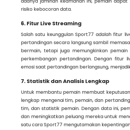
adanya jaminan keamanan ini, pemain dapat
risiko kebocoran data.
6.
Fitur Live Streaming
Salah satu keunggulan Sport77 adalah fitur
pertandingan secara langsung sambil memasan
bermain, tetapi juga memungkinkan pemain
perkembangan pertandingan. Dengan fitur l
emosi saat pertandingan berlangsung, menjadi
7.
Statistik dan Analisis Lengkap
Untuk membantu pemain membuat keputusan yan
lengkap mengenai tim, pemain, dan pertanding
tim, dan statistik pemain. Dengan data ini, p
dan meningkatkan peluang mereka untuk menang
satu cara Sport77 mengutamakan kepentingan