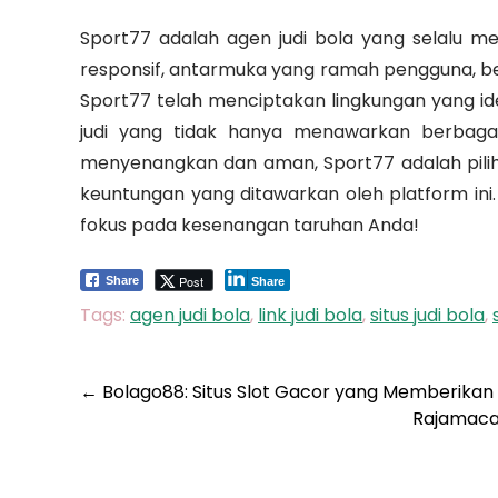
Sport77 adalah agen judi bola yang selalu 
responsif, antarmuka yang ramah pengguna, b
Sport77 telah menciptakan lingkungan yang id
judi yang tidak hanya menawarkan berbagai
menyenangkan dan aman, Sport77 adalah pili
keuntungan yang ditawarkan oleh platform in
fokus pada kesenangan taruhan Anda!
Post
Share
Share
Tags:
agen judi bola
,
link judi bola
,
situs judi bola
,
Post
←
Bolago88: Situs Slot Gacor yang Memberika
Rajamacan
navigation