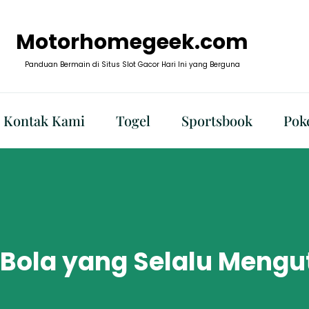
Motorhomegeek.com
Panduan Bermain di Situs Slot Gacor Hari Ini yang Berguna
Kontak Kami
Togel
Sportsbook
Pok
i Bola yang Selalu Men