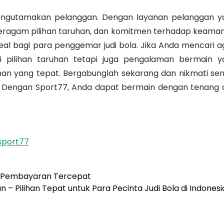
mengutamakan pelanggan. Dengan layanan pelanggan y
eragam pilihan taruhan, dan komitmen terhadap keaman
eal bagi para penggemar judi bola. Jika Anda mencari 
 pilihan taruhan tetapi juga pengalaman bermain y
han yang tepat. Bergabunglah sekarang dan nikmati se
i. Dengan Sport77, Anda dapat bermain dengan tenang 
sport77
n Pembayaran Tercepat
 – Pilihan Tepat untuk Para Pecinta Judi Bola di Indones