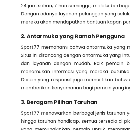
24 jam sehari, 7 hari seminggu, melalui berbaga
Dengan adanya layanan pelanggan yang selalu
mereka akan mendapatkan bantuan kapan pun 
2.
Antarmuka yang Ramah Pengguna
Sport77 memahami bahwa antarmuka yang mu
Situs ini dirancang dengan antarmuka yang int
dan layanan dengan mudah. Baik pemain 
menemukan informasi yang mereka butuhkan, 
Desain yang responsif juga memastikan bahwa 
memberikan kenyamanan bagi pemain yang ingi
3.
Beragam Pilihan Taruhan
Sport77 menawarkan berbagai jenis taruhan yan
hingga taruhan handicap, semua tersedia di plat
yang memungkinkan pemain untuk memasang