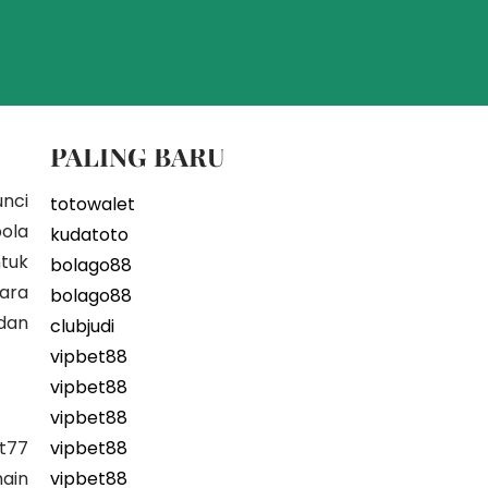
PALING BARU
unci
totowalet
bola
kudatoto
tuk
bolago88
ara
bolago88
dan
clubjudi
vipbet88
vipbet88
vipbet88
t77
vipbet88
ain
vipbet88