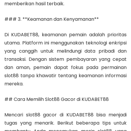
memberikan hasil terbaik.
### 3. **Keamanan dan Kenyamanan**
Di KUDABET88, keamanan pemain adalah prioritas
utama. Platform ini menggunakan teknologi enkripsi
yang canggih untuk melindungi data pribadi dan
transaksi. Dengan sistem pembayaran yang cepat
dan aman, pemain dapat fokus pada permainan
slot88 tanpa khawatir tentang keamanan informasi
mereka.
## Cara Memilih Slot88 Gacor di KUDABET88
Mencari slot88 gacor di KUDABET88 bisa menjadi
tugas yang menarik. Berikut beberapa tips untuk