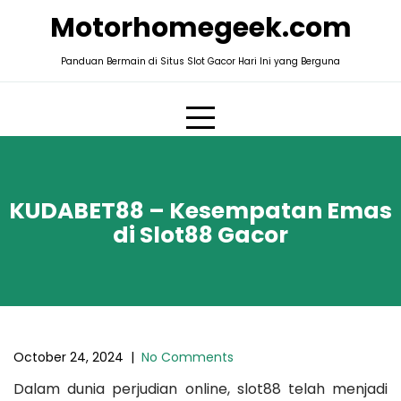
Skip
Motorhomegeek.com
to
content
Panduan Bermain di Situs Slot Gacor Hari Ini yang Berguna
KUDABET88 – Kesempatan Emas
di Slot88 Gacor
October 24, 2024
|
No Comments
Dalam dunia perjudian online, slot88 telah menjadi