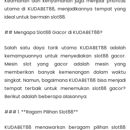
Keamanan dan kenyamanan juga menjadi prioritas
utama di KUDABET88, menjadikannya tempat yang
ideal untuk bermain slot88.
## Mengapa Slot88 Gacor di KUDABET88?
Salah satu daya tarik utama KUDABET88 adalah
kemampuannya untuk menyediakan slot88 gacor.
Mesin slot yang gacor adalah mesin yang
memberikan banyak kemenangan dalam waktu
singkat. Namun, bagaimana KUDABET88 bisa menjadi
tempat terbaik untuk menemukan slot88 gacor?
Berikut adalah beberapa alasannya:
### 1. **Ragam Pilihan Slot88**
KUDABET88 menawarkan beragam pilihan slot88