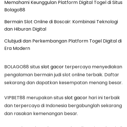
Memahami Keunggulan Platform Digital Togel di Situs
Bolago88
Bermain Slot Online di Boscair: Kombinasi Teknologi
dan Hiburan Digital
Clubjudi dan Perkembangan Platform Togel Digital di
Era Modern
BOLAGO88 situs
slot gacor
terpercaya menyediakan
pengalaman bermain judi slot online terbaik. Daftar
sekarang dan dapatkan kesempatan menang besar.
VIPBET88 merupakan situs
slot gacor
hari ini terbaik
dan terpercaya di Indonesia bergabunglah sekarang
dan rasakan kemenangan besar.