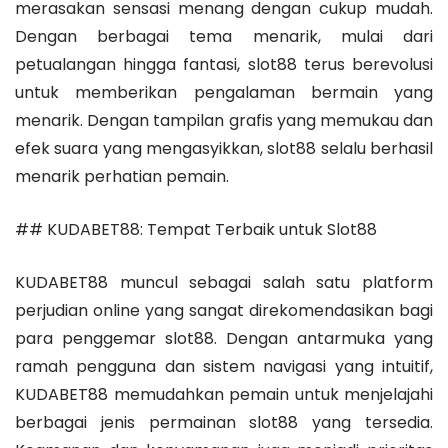
merasakan sensasi menang dengan cukup mudah.
Dengan berbagai tema menarik, mulai dari
petualangan hingga fantasi, slot88 terus berevolusi
untuk memberikan pengalaman bermain yang
menarik. Dengan tampilan grafis yang memukau dan
efek suara yang mengasyikkan, slot88 selalu berhasil
menarik perhatian pemain.
## KUDABET88: Tempat Terbaik untuk Slot88
KUDABET88 muncul sebagai salah satu platform
perjudian online yang sangat direkomendasikan bagi
para penggemar slot88. Dengan antarmuka yang
ramah pengguna dan sistem navigasi yang intuitif,
KUDABET88 memudahkan pemain untuk menjelajahi
berbagai jenis permainan slot88 yang tersedia.