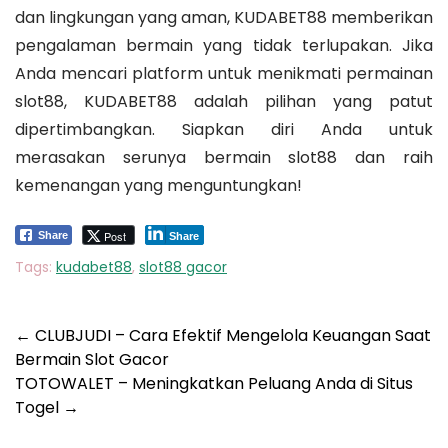
dan lingkungan yang aman, KUDABET88 memberikan
pengalaman bermain yang tidak terlupakan. Jika
Anda mencari platform untuk menikmati permainan
slot88, KUDABET88 adalah pilihan yang patut
dipertimbangkan. Siapkan diri Anda untuk
merasakan serunya bermain slot88 dan raih
kemenangan yang menguntungkan!
Post
Share
Share
Tags:
kudabet88
,
slot88 gacor
Post
←
CLUBJUDI – Cara Efektif Mengelola Keuangan Saat
Bermain Slot Gacor
navigation
TOTOWALET – Meningkatkan Peluang Anda di Situs
Togel
→