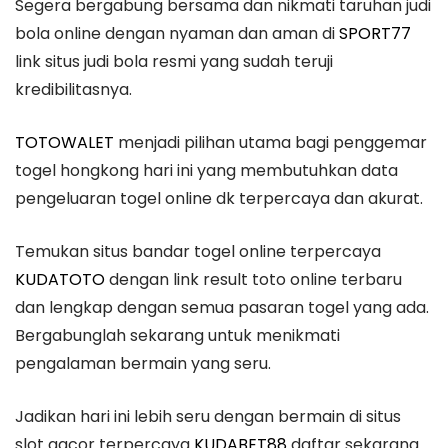
Segera bergabung bersama dan nikmati taruhan judi
bola online dengan nyaman dan aman di
SPORT77
link situs judi bola resmi yang sudah teruji
kredibilitasnya.
TOTOWALET
menjadi pilihan utama bagi penggemar
togel hongkong hari ini yang membutuhkan data
pengeluaran togel online dk terpercaya dan akurat.
Temukan situs bandar togel online terpercaya
KUDATOTO
dengan link result toto online terbaru
dan lengkap dengan semua pasaran togel yang ada.
Bergabunglah sekarang untuk menikmati
pengalaman bermain yang seru.
Jadikan hari ini lebih seru dengan bermain di situs
slot gacor terpercaya
KUDABET88
daftar sekarang