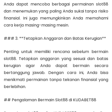
Anda dapat mencoba berbagai permainan slot88
dan menemukan yang paling Anda sukai tanpa risiko
finansial. Ini juga memungkinkan Anda memahami
cara kerja masing-masing mesin.
### 3. **Tetapkan Anggaran dan Batas Kerugian**
Penting untuk memiliki rencana sebelum bermain
slot88. Tetapkan anggaran yang sesuai dan batas
kerugian agar Anda dapat bermain secara
bertanggung jawab. Dengan cara ini, Anda bisa
menikmati permainan tanpa tekanan finansial yang
berlebihan.
## Pengalaman Bermain Slot88 di KUDABET88