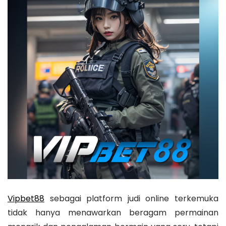
Vipbet88
sebagai platform judi online terkemuka
tidak hanya menawarkan beragam permainan