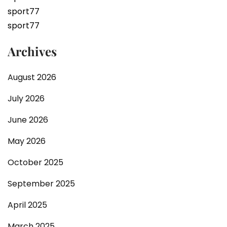
sport77
sport77
Archives
August 2026
July 2026
June 2026
May 2026
October 2025
September 2025
April 2025
March 2025