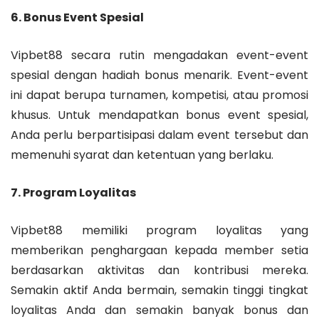
6. Bonus Event Spesial
Vipbet88 secara rutin mengadakan event-event
spesial dengan hadiah bonus menarik. Event-event
ini dapat berupa turnamen, kompetisi, atau promosi
khusus. Untuk mendapatkan bonus event spesial,
Anda perlu berpartisipasi dalam event tersebut dan
memenuhi syarat dan ketentuan yang berlaku.
7. Program Loyalitas
Vipbet88 memiliki program loyalitas yang
memberikan penghargaan kepada member setia
berdasarkan aktivitas dan kontribusi mereka.
Semakin aktif Anda bermain, semakin tinggi tingkat
loyalitas Anda dan semakin banyak bonus dan