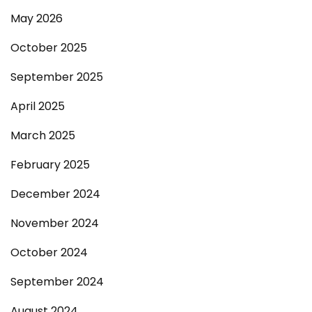
May 2026
October 2025
September 2025
April 2025
March 2025
February 2025
December 2024
November 2024
October 2024
September 2024
August 2024