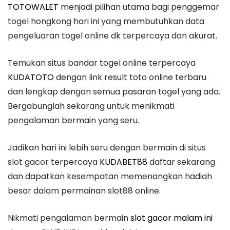
TOTOWALET
menjadi pilihan utama bagi penggemar
togel hongkong hari ini yang membutuhkan data
pengeluaran togel online dk terpercaya dan akurat.
Temukan situs bandar togel online terpercaya
KUDATOTO
dengan link result toto online terbaru
dan lengkap dengan semua pasaran togel yang ada.
Bergabunglah sekarang untuk menikmati
pengalaman bermain yang seru.
Jadikan hari ini lebih seru dengan bermain di situs
slot gacor terpercaya
KUDABET88
daftar sekarang
dan dapatkan kesempatan memenangkan hadiah
besar dalam permainan slot88 online.
Nikmati pengalaman bermain
slot gacor malam ini