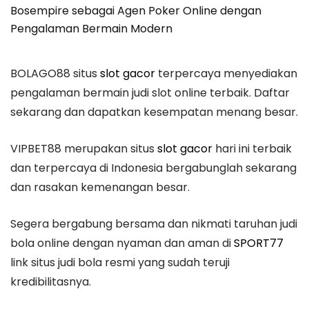
Bosempire sebagai Agen Poker Online dengan
Pengalaman Bermain Modern
BOLAGO88 situs
slot gacor
terpercaya menyediakan
pengalaman bermain judi slot online terbaik. Daftar
sekarang dan dapatkan kesempatan menang besar.
VIPBET88 merupakan situs
slot gacor
hari ini terbaik
dan terpercaya di Indonesia bergabunglah sekarang
dan rasakan kemenangan besar.
Segera bergabung bersama dan nikmati taruhan judi
bola online dengan nyaman dan aman di
SPORT77
link situs judi bola resmi yang sudah teruji
kredibilitasnya.