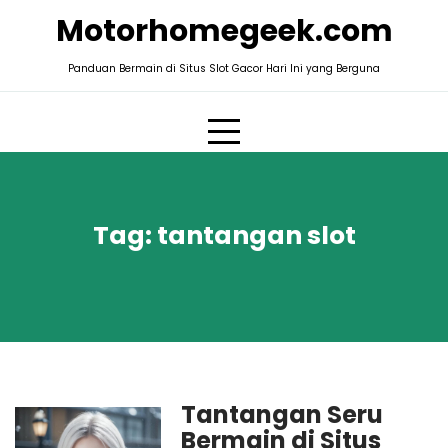
Skip
Motorhomegeek.com
to
content
Panduan Bermain di Situs Slot Gacor Hari Ini yang Berguna
Tag:
tantangan slot
Tantangan Seru
Bermain di Situs