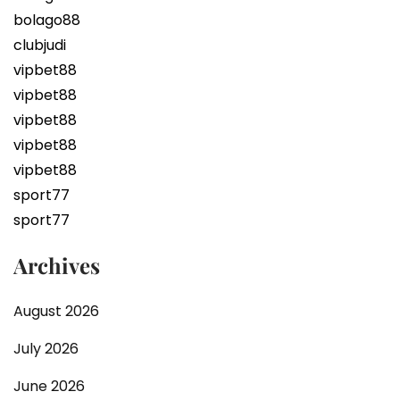
bolago88
clubjudi
vipbet88
vipbet88
vipbet88
vipbet88
vipbet88
sport77
sport77
Archives
August 2026
July 2026
June 2026