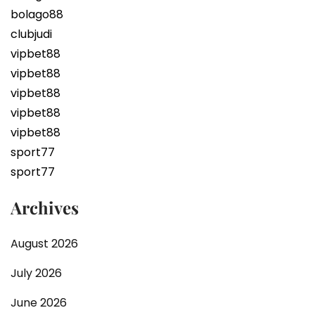
bolago88
clubjudi
vipbet88
vipbet88
vipbet88
vipbet88
vipbet88
sport77
sport77
Archives
August 2026
July 2026
June 2026