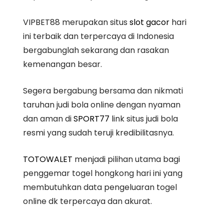
VIPBET88 merupakan situs
slot gacor
hari
ini terbaik dan terpercaya di Indonesia
bergabunglah sekarang dan rasakan
kemenangan besar.
Segera bergabung bersama dan nikmati
taruhan judi bola online dengan nyaman
dan aman di
SPORT77
link situs judi bola
resmi yang sudah teruji kredibilitasnya.
TOTOWALET
menjadi pilihan utama bagi
penggemar togel hongkong hari ini yang
membutuhkan data pengeluaran togel
online dk terpercaya dan akurat.