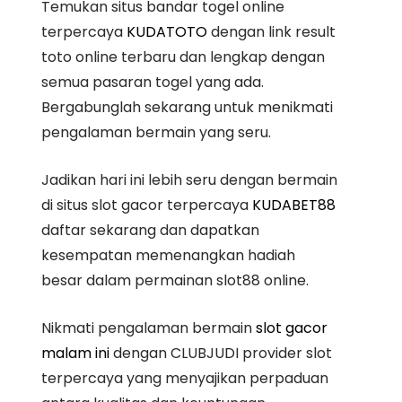
Temukan situs bandar togel online
terpercaya
KUDATOTO
dengan link result
toto online terbaru dan lengkap dengan
semua pasaran togel yang ada.
Bergabunglah sekarang untuk menikmati
pengalaman bermain yang seru.
Jadikan hari ini lebih seru dengan bermain
di situs slot gacor terpercaya
KUDABET88
daftar sekarang dan dapatkan
kesempatan memenangkan hadiah
besar dalam permainan slot88 online.
Nikmati pengalaman bermain
slot gacor
malam ini
dengan CLUBJUDI provider slot
terpercaya yang menyajikan perpaduan