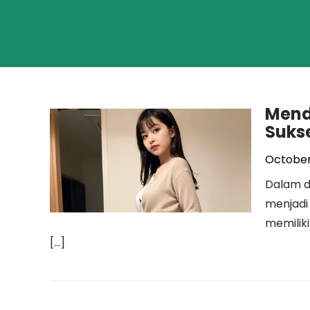
Menda
Suks
October
Dalam du
menjadi 
memilik
[…]