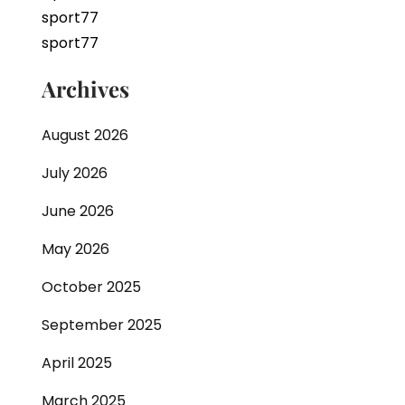
sport77
sport77
Archives
August 2026
July 2026
June 2026
May 2026
October 2025
September 2025
April 2025
March 2025