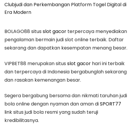
Clubjudi dan Perkembangan Platform Togel Digital di
Era Modern
BOLAGO88 situs
slot gacor
terpercaya menyediakan
pengalaman bermain judi slot online terbaik. Daftar
sekarang dan dapatkan kesempatan menang besar.
VIPBET88 merupakan situs
slot gacor
hari ini terbaik
dan terpercaya di Indonesia bergabunglah sekarang
dan rasakan kemenangan besar.
Segera bergabung bersama dan nikmati taruhan judi
bola online dengan nyaman dan aman di
SPORT77
link situs judi bola resmi yang sudah teruji
kredibilitasnya.