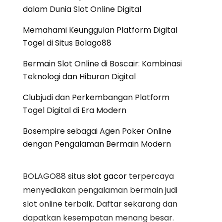
dalam Dunia Slot Online Digital
Memahami Keunggulan Platform Digital
Togel di Situs Bolago88
Bermain Slot Online di Boscair: Kombinasi
Teknologi dan Hiburan Digital
Clubjudi dan Perkembangan Platform
Togel Digital di Era Modern
Bosempire sebagai Agen Poker Online
dengan Pengalaman Bermain Modern
BOLAGO88 situs
slot gacor
terpercaya
menyediakan pengalaman bermain judi
slot online terbaik. Daftar sekarang dan
dapatkan kesempatan menang besar.