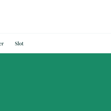
er
Slot