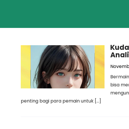
Kuda
Anali
Novembe
Bermain 
bisa me
mengunt
penting bagi para pemain untuk […]