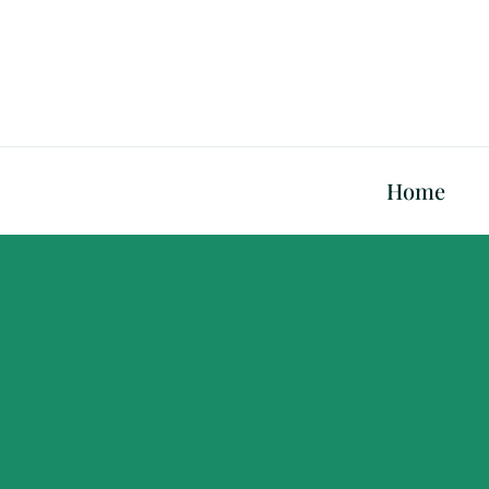
Skip
to
content
Home