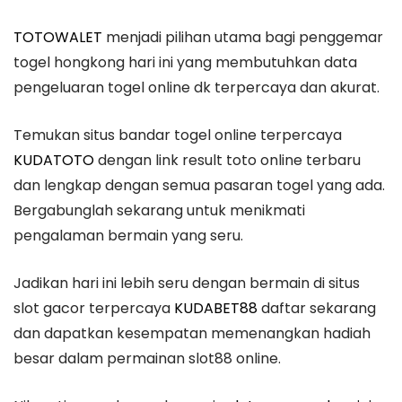
TOTOWALET
menjadi pilihan utama bagi penggemar
togel hongkong hari ini yang membutuhkan data
pengeluaran togel online dk terpercaya dan akurat.
Temukan situs bandar togel online terpercaya
KUDATOTO
dengan link result toto online terbaru
dan lengkap dengan semua pasaran togel yang ada.
Bergabunglah sekarang untuk menikmati
pengalaman bermain yang seru.
Jadikan hari ini lebih seru dengan bermain di situs
slot gacor terpercaya
KUDABET88
daftar sekarang
dan dapatkan kesempatan memenangkan hadiah
besar dalam permainan slot88 online.