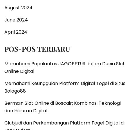
August 2024
June 2024
April 2024
POS-POS TERBARU
Memahami Popularitas JAGOBET99 dalam Dunia Slot
Online Digital
Memahami Keunggulan Platform Digital Togel di Situs
Bolago88
Bermain Slot Online di Boscair: Kombinasi Teknologi
dan Hiburan Digital
Clubjudi dan Perkembangan Platform Togel Digital di