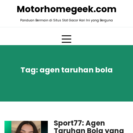
Skip
Motorhomegeek.com
to
content
Panduan Bermain di Situs Slot Gacor Hari Ini yang Berguna
Tag:
agen taruhan bola
Sport77: Agen
Taruhan Bola yang