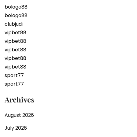
bolago88
bolago88
clubjudi
vipbet88
vipbet88
vipbet88
vipbet88
vipbet88
sport77
sport77
Archives
August 2026
July 2026