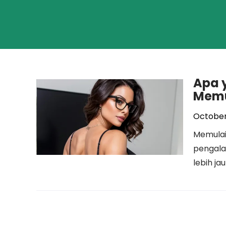
Apa 
Memu
October
Memulai 
pengala
lebih ja