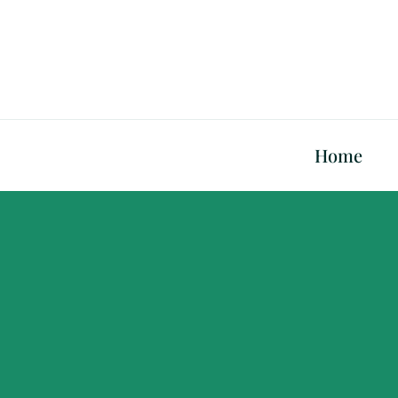
Skip
to
content
Home