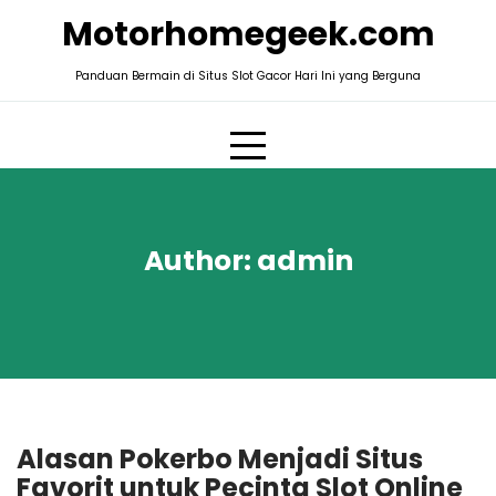
Skip
Motorhomegeek.com
to
content
Panduan Bermain di Situs Slot Gacor Hari Ini yang Berguna
Author:
admin
Alasan Pokerbo Menjadi Situs
Favorit untuk Pecinta Slot Online