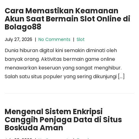
Cara Memastikan Keamanan
Akun Saat Bermain Slot Online di
Bolago88
July 27, 2026
|
No Comments
|
Slot
Dunia hiburan digital kini semakin diminati oleh
banyak orang. Aktivitas bermain game online
menawarkan keseruan yang sangat menghibur.
Salah satu situs populer yang sering dikunjungi […]
Mengenal Sistem Enkripsi
Canggih Penjaga Data di Situs
Boskuda Aman