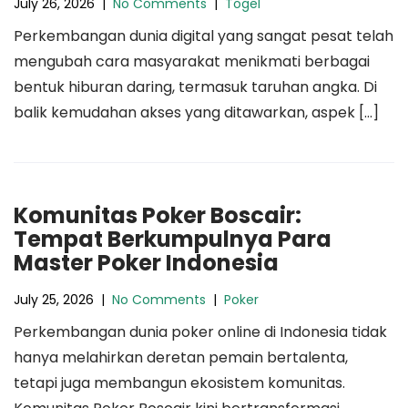
July 26, 2026
|
No Comments
|
Togel
Perkembangan dunia digital yang sangat pesat telah
mengubah cara masyarakat menikmati berbagai
bentuk hiburan daring, termasuk taruhan angka. Di
balik kemudahan akses yang ditawarkan, aspek […]
Komunitas Poker Boscair:
Tempat Berkumpulnya Para
Master Poker Indonesia
July 25, 2026
|
No Comments
|
Poker
Perkembangan dunia poker online di Indonesia tidak
hanya melahirkan deretan pemain bertalenta,
tetapi juga membangun ekosistem komunitas.