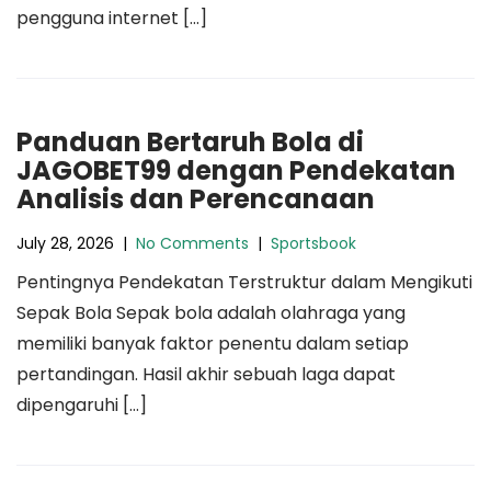
pengguna internet […]
Panduan Bertaruh Bola di
JAGOBET99 dengan Pendekatan
Analisis dan Perencanaan
July 28, 2026
|
No Comments
|
Sportsbook
Pentingnya Pendekatan Terstruktur dalam Mengikuti
Sepak Bola Sepak bola adalah olahraga yang
memiliki banyak faktor penentu dalam setiap
pertandingan. Hasil akhir sebuah laga dapat
dipengaruhi […]